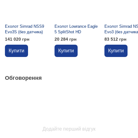
Ехолот Simrad NSS9
Ехолот Lowrance Eagle
Ехолот Simrad N
Evo3S (без датчика)
5 SplitShot HD
Evo3 (без датчика
141 020 грн
20 284 грн
83 512 грн
Купити
Купити
Купити
Обговорення
Додайте перший відгук