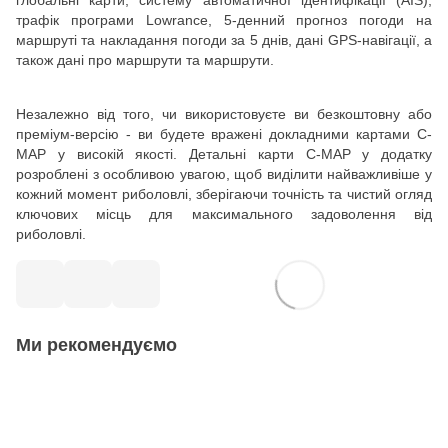
глобальні карти, систему автоматичної ідентифікації (AIS),
трафік програми Lowrance, 5-денний прогноз погоди на
маршруті та накладання погоди за 5 днів, дані GPS-навігації, а
також дані про маршрути та маршрути.
Незалежно від того, чи використовуєте ви безкоштовну або
преміум-версію - ви будете вражені докладними картами C-
MAP у високій якості. Детальні карти C-MAP у додатку
розроблені з особливою увагою, щоб виділити найважливіше у
кожний момент риболовлі, зберігаючи точність та чистий огляд
ключових місць для максимального задоволення від
риболовлі.
Ми рекомендуємо