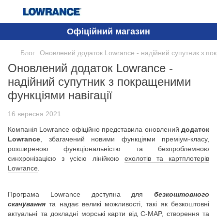
Офіційний магазин
Блог
Оновлений додаток Lowrance - надійний супутник з по
Оновлений додаток Lowrance -
надійний супутник з покращеними
функціями навігації
16 вересня 2021
Компанія Lowrance офіційно представила оновлений
додаток
Lowrance
, збагачений новими функціями преміум-класу,
розширеною функціональністю та безпроблемною
синхронізацією з усією лінійкою
ехолотів та картплотерів
Lowrance
.
Програма Lowrance доступна для
безкоштовного
скачування
та надає великі можливості, такі як безкоштовні
актуальні та докладні морські карти від
C-MAP
, створення та