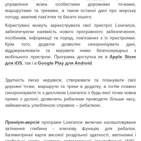
управління всіма особистими дорожніми точками,
маршрутами та треками, а також останні дані про морську
погоду, важливі пам'ятки та багато іншого.
Користувачі можуть зареєструвати свої пристрої Lowrance,
забезпечуючи наявність нового програмного забезпечення,
посібників, інформації та порад, пов'язаних з їх пристроями.
Крім того, додаток дозволяє синхронізувати дані,
віддзеркалювати та керувати ними безпосередньо з
мобільного пристрою. Програма доступна як в
Apple Store
для iOS
, так і в
Google Play для Android
.
Здатність легко керувати, створювати та планувати свої
дорожні точки, маршрути та треки в додатку, а потім плавно
синхронізувати їх з дисплеєм Lowrance з будь-якої точки човна
прямо з долоні, дозволить рибалкам проводити більше часу,
займаючись улюбленою справою – рибалкою.
Преміум-версія
програми Lowrance включає налаштовуване
затінення глибини - ключову функцію для рибалок,
батиметричні карти високої роздільної здатності, автономні і