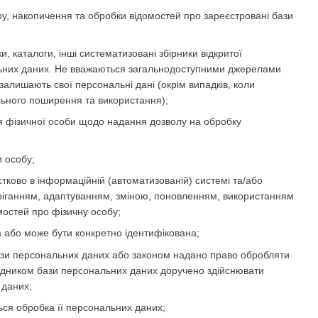
, накопичення та обробки відомостей про зареєстровані бази
и, каталоги, інші систематизовані збірники відкритої
ональних даних. Не вважаються загальнодоступними джерелами
залишають свої персональні дані (окрім випадків, коли
льного поширення та використання);
 фізичної особи щодо надання дозволу на обробку
и особу;
стково в інформаційній (автоматизованій) системі та/або
беріганням, адаптуванням, зміною, поновленням, використанням
остей про фізичну особу;
а або може бути конкретно ідентифікована;
ази персональних даних або законом надано право обробляти
рядником бази персональних даних доручено здійснювати
 даних;
ься обробка її персональних даних;