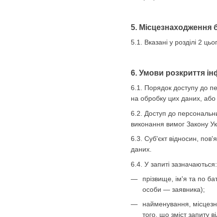
5. Місцезнаходження 
5.1. Вказані у розділі 2 
6. Умови розкриття ін
6.1. Порядок доступу до п
на обробку цих даних, або 
6.2. Доступ до персональн
виконання вимог Закону У
6.3. Суб'єкт відносин, по
даних.
6.4. У запиті зазначаються:
прізвище, ім'я та по б
особи — заявника);
найменування, місцезна
того, що зміст запиту