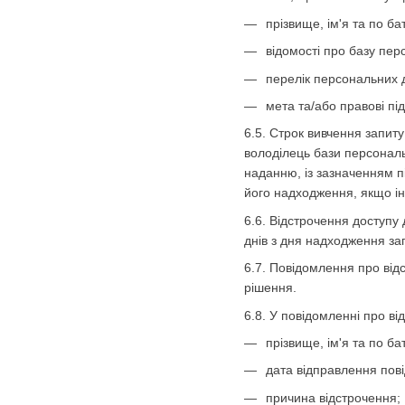
прізвище, ім'я та по ба
відомості про базу пер
перелік персональних 
мета та/або правові пі
6.5. Строк вивчення запит
володілець бази персональ
наданню, із зазначенням п
його надходження, якщо і
6.6. Відстрочення доступу
днів з дня надходження за
6.7. Повідомлення про від
рішення.
6.8. У повідомленні про в
прізвище, ім'я та по ба
дата відправлення пов
причина відстрочення;