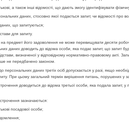
тькові, а також інші відомості, що дають змогу ідентифікувати фізичн
сональних даних, стосовно якої подається запит, чи відомості про в
даних, що запитуються;
дстави для запиту.
у на предмет його задоволення не може перевищувати десяти робоч
них даних доводить до відома особи, яка подає запит, що запит буд
ідстави, визначеної у відповідному нормативно-правовому акті. За
нше не передбачено законом.
 до персональних даних третіх осіб допускається у разі, якщо необх
питу. При цьому загальний термін вирішення питань, порушених у з
строчення доводиться до відома третьої особи, яка подала запит, у
ідстрочення зазначаються:
тькові посадової особи;
ідомлення;