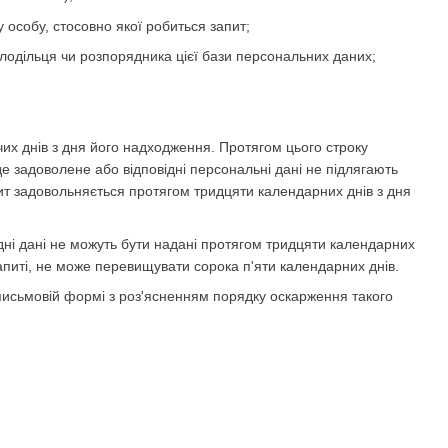
у особу, стосовно якої робиться запит;
олодільця чи розпорядника цієї бази персональних даних;
их днів з дня його надходження. Протягом цього строку
е задоволене або відповідні персональні дані не підлягають
пит задовольняється протягом тридцяти календарних днів з дня
ідні дані не можуть бути надані протягом тридцяти календарних
апиті, не може перевищувати сорока п'яти календарних днів.
 письмовій формі з роз'ясненням порядку оскарження такого