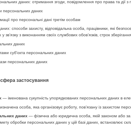
нальних даних: отримання згоди, повідомлення про права та дії з
и персональних даних
мації про персональні дані третім особам
аних: способи захисту, відповідальна особа, працівники, які безпо
у зв’язку з виконанням своїх службових обов’язків, строк зберіган
альних даних
тами суб'єкта персональних даних
бази персональних даних
а сфера застосування
х
— іменована сукупність упорядкованих персональних даних в елек
значена особа, яка організовує роботу, пов’язану із захистом перс
альних даних
— фізична або юридична особа, якій законом або за
 мету обробки персональних даних у цій базі даних, встановлює скл