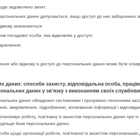
буде задоволено запит.
персональних даних допускається, якщо доступ до них заборонено зг
відмову зазначаються:
кові посадової особи, яка відмовляє у доступі;
ідомлення;
чення або відмову із доступі до персональних даних може бути оска
их даних: способи захисту, відповідальна особа, праці
ональних даних у зв’язку з виконанням своїх службових
ональних даних обладнано системними і програмно-технічними засоба
ню, викривленню, підробленню, копіюванню інформації і відповіда
рганізовує роботу, пов’язану із захистом персональних даних при їх
одільця бази персональних даних.
соби щодо організації роботи, пов’язаної із захистом персональних 