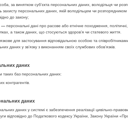
соба, за винятком суб’єкта персональних даних, володільця чи ро
ь захисту персональних даних, якій володільцем чи розпорядником
ідно до закону;
х —
персональні дані про расове або етнічне походження, політичні, 
лках, а також даних, що стосуються здоров’я чи статевого життя.
язкове для застосування відповідальною особою та співробітникам
них даних у зв’язку з виконанням своїх службових обов’язків.
нальних даних
м таких баз персональних даних:
х контрагентів.
ональних даних
альних даних у системі є забезпечення реалізації цивільно-правови
уги відповідно до Податкового кодексу України, Закону України «Про 