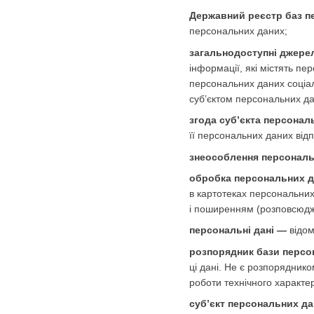
Державний реєстр баз п
персональних даних;
загальнодоступні джере
інформації, які містять п
персональних даних соціаль
суб’єктом персональних да
згода суб’єкта персонал
її персональних даних від
знеособлення персональ
обробка персональних 
в картотеках персональних
і поширенням (розповсюдж
персональні дані —
відом
розпорядник бази персо
ці дані. Не є розпорядник
роботи технічного характе
суб’єкт персональних д