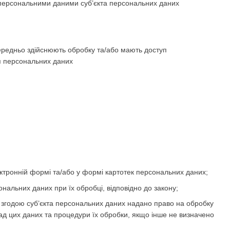
 персональними даними суб’єкта персональних даних
середньо здійснюють обробку та/або мають доступ
ня персональних даних
тронній формі та/або у формі картотек персональних даних;
ональних даних при їх обробці, відповідно до закону;
 згодою суб’єкта персональних даних надано право на обробку
ад цих даних та процедури їх обробки, якщо інше не визначено