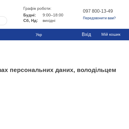
Графік роботи:
097 800-13-49
Будні:
9:00–18:00
Передзвонити вам?
Сб, Нд:
вихідні
Вхід
Мій кошик
Укр
зах персональних даних, володільцем