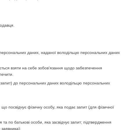
родавця.
а персональних даних, наданої володільцю персональних даних
яється взяти на себе зобов'язання щодо забезпечення
печити.
— запит) до персональних даних володільцю персональних
, що посвідчує фізичну особу, яка подає запит (для фізичної
 та по батькові особи, яка засвідчує запит; підтвердження
 заявника);