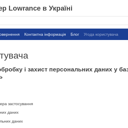
р Lowrance в Україні
повернення
Контактна інформація
Блог
Угода користувача
стувача
бробку і захист персональних даних у ба
ь
фера застосування
них даних
льних даних