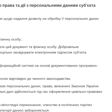
 права та дії з персональними даними суб’єкта
би щодо надання дозволу на обробку її персональних даних
ізичну особу;
вати цей документ та фізичну особу. Добровільне
цільно засвідчувати електронним підписом суб’єкта
інформаційній системі на основі документованих програмно-
осин відповідно до чинного законодавства.
ази персональних даних, права, визначені Законом України
льні дані здійснюється під час оформлення цивільно-правових
 світоглядні переконання, членство в політичних партіях
атегорії даних) забороняється.