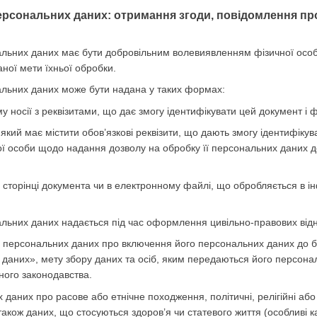
ерсональних даних: отримання згоди, повідомлення про
нальних даних має бути добровільним волевиявленням фізичної осо
ної мети їхньої обробки.
нальних даних може бути надана у таких формах:
 носії з реквізитами, що дає змогу ідентифікувати цей документ і ф
який має містити обов’язкові реквізити, що дають змогу ідентифіку
ї особи щодо надання дозволу на обробку її персональних даних до
й сторінці документа чи в електронному файлі, що обробляється в 
нальних даних надається під час оформлення цивільно-правових відн
а персональних даних про включення його персональних даних до б
даних», мету збору даних та осіб, яким передаються його персона
ного законодавства.
даних про расове або етнічне походження, політичні, релігійні або
також даних, що стосуються здоров’я чи статевого життя (особливі к