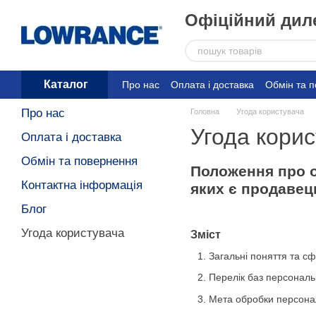
Перейти до основного контенту
Офіційний диле
Каталог
Про нас
Оплата і доставка
Обмін та 
Про нас
Головна
Угода користувача
Угода кори
Оплата і доставка
Обмін та повернення
Положення про о
Контактна інформація
яких є продавец
Блог
Угода користувача
Зміст
Загальні поняття та с
Перелік баз персональ
Мета обробки персона