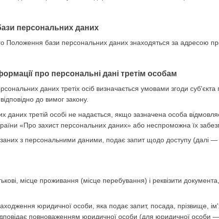
бази персональних даних
цього Положення бази персональних даних знаходяться за адресою п
формації про персональні дані третім особам
ерсональних даних третіх осіб визначається умовами згоди суб'єкт
відповідно до вимог закону.
их даних третій особі не надається, якщо зазначена особа відмовл
країни «Про захист персональних даних» або неспроможна їх забез
в'язаних з персональними даними, подає запит щодо доступу (далі 
атькові, місце проживання (місце перебування) і реквізити документа
ходження юридичної особи, яка подає запит, посада, прізвище, ім'я
 відповідає повноваженням юридичної особи (для юридичної особи —