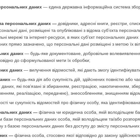
ерсональних даних
— єдина державна інформаційна система збору
ла персональних даних —
довідники, адресні книги, реєстри, списк
ерсональні дані, розміщені та опубліковані з відома суб’єкта перс
ні мережі та інтернет-ресурси, в яких суб’єкт персональних даних 
них прямо зазначено, що персональні дані розміщені з метою їх ві
ьних даних
— будь-яке документоване, добровільне волевиявлення
повідно до сформульованої мети їх обробки;
них даних
— вилучення відомостей, які дають змогу ідентифікуват
даних —
будь-яка дія або сукупність дій, здійснених повністю або ча
 даних, які пов’язані зі збиранням, реєстрацією, накопиченням, з
енням, реалізацією, передачею), знеособленням, знищенням відом
ості чи сукупність відомостей про фізичну особу, яка ідентифікован
нальних даних —
фізична чи юридична особа, якій володільцем б
ом бази персональних даних особа, якій володільцем та/або розпо
ру з базою персональних даних без доступу до змісту персональних
аних —
фізична особа, стосовно якої відповідно до закону здійснюєт