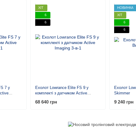
ХІТ
НОВИНКА
6
ХІТ
6
6
6
FS 7 у
Ехолот Lowrance Elite FS 9 у
Ехолот Lowr
ctive
комплекті з датчиком Active
Skimmer
Imaging 3-в-1
68 640 грн
9 240 грн