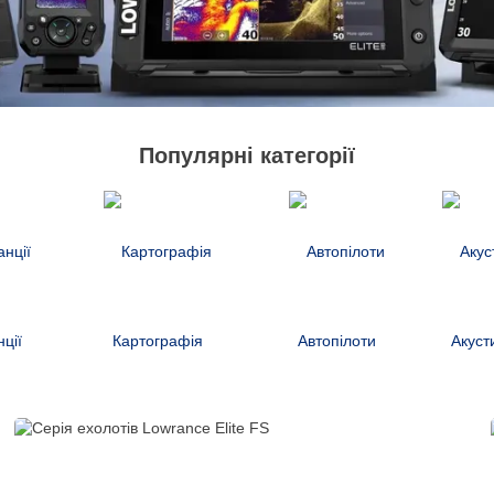
Популярні категорії
ції
Картографія
Автопілоти
Акуст