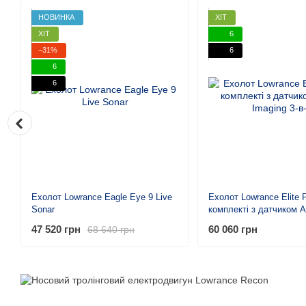
НОВИНКА
ХІТ
ХІТ
6
−31%
6
6
6
Ехолот Lowrance Eagle Eye 9 Live
Ехолот Lowrance Elite 
Sonar
комплекті з датчиком A
Imaging 3-в-1
47 520 грн
60 060 грн
68 640 грн