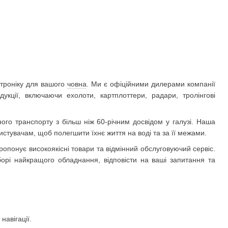
ктроніку для вашого
човна
. Ми є офіційними дилерами компанії
кції, включаючи ехолоти, картплоттери, радари, тролінгові
ного транспорту з більш ніж 60-річним досвідом у галузі. Наша
истувачам, щоб полегшити їхнє життя на воді та за її межами.
понує високоякісні товари та відмінний обслуговуючий сервіс.
орі найкращого обладнання, відповісти на ваші запитання та
навігації.