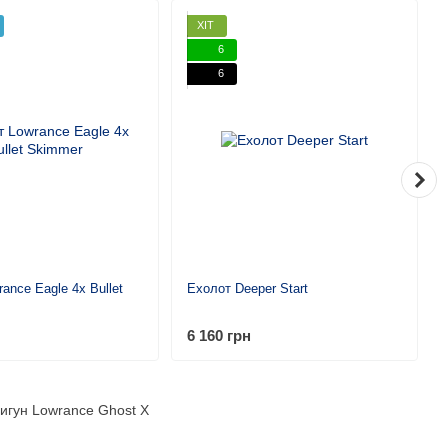
ХІТ
6
6
ance Eagle 4x Bullet
Ехолот Deeper Start
6 160 грн