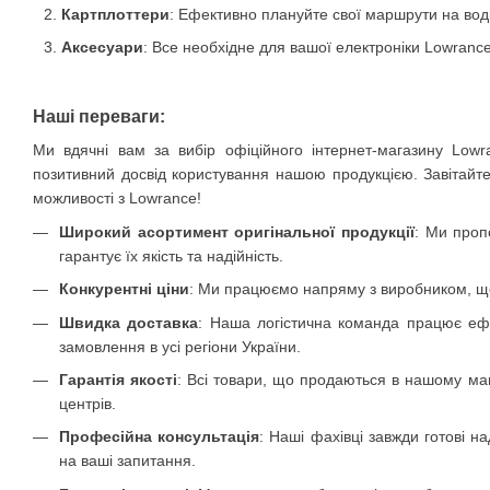
Картплоттери
: Ефективно плануйте свої маршрути на вод
Аксесуари
: Все необхідне для вашої електроніки Lowrance
Наші переваги:
Ми вдячні вам за вибір офіційного інтернет-магазину Lo
позитивний досвід користування нашою продукцією. Завітайте
можливості з Lowrance!
Широкий асортимент оригінальної продукції
: Ми проп
гарантує їх якість та надійність.
Конкурентні ціни
: Ми працюємо напряму з виробником, що
Швидка доставка
: Наша логістична команда працює еф
замовлення в усі регіони України.
Гарантія якості
: Всі товари, що продаються в нашому маг
центрів.
Професійна консультація
: Наші фахівці завжди готові н
на ваші запитання.