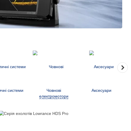
ичні системи
Човнові
Аксесуари
електромотори