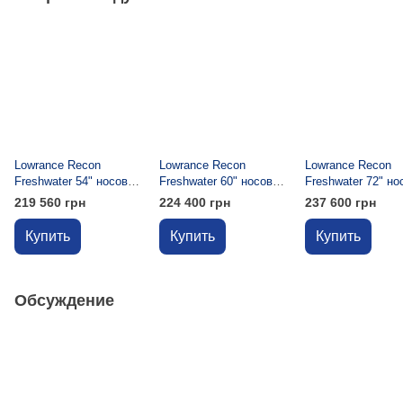
Lowrance Recon
Lowrance Recon
Lowrance Recon
Freshwater 54" носовой
Freshwater 60" носовой
Freshwater 72" но
троллинговый
троллинговый
троллинговый
219 560 грн
224 400 грн
237 600 грн
электромотор
электромотор
электромотор
Купить
Купить
Купить
Обсуждение