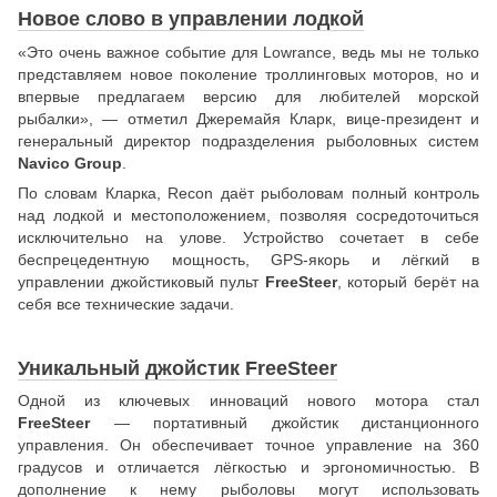
Новое слово в управлении лодкой
«Это очень важное событие для Lowrance, ведь мы не только
представляем новое поколение троллинговых моторов, но и
впервые предлагаем версию для любителей морской
рыбалки», — отметил Джеремайя Кларк, вице-президент и
генеральный директор подразделения рыболовных систем
Navico Group
.
По словам Кларка, Recon даёт рыболовам полный контроль
над лодкой и местоположением, позволяя сосредоточиться
исключительно на улове. Устройство сочетает в себе
беспрецедентную мощность, GPS-якорь и лёгкий в
управлении джойстиковый пульт
FreeSteer
, который берёт на
себя все технические задачи.
Уникальный джойстик FreeSteer
Одной из ключевых инноваций нового мотора стал
FreeSteer
— портативный джойстик дистанционного
управления. Он обеспечивает точное управление на 360
градусов и отличается лёгкостью и эргономичностью. В
дополнение к нему рыболовы могут использовать