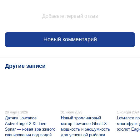
Добавьте первый отзыв
Новый комментарий
Другие записи
28 марта 2026
31 июля 2025
1 ноября 2024
Датчик Lowrance
Новый троллинговый
Lowrance п
ActiveTarget 2 XL Live
мотор Lowrance Ghost X:
многофункц
Sonar — новая эра живого
мощность и бесшумность
эхолот Eagl
сканирования под водой
для успешной рыбалки