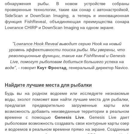
обнаружения рыбы. В новом устройстве собраны
проверенные технологии, такие как сонар с автонастройкой,
SideScan и DownScan Imaging, а теперь и инновационная
функция FishReveal, объединяющая преимущества сонара
Lowrance CHIRP и DownScan Imaging на одном экране.
"
Lowrance Hook Reveal
выводит серию Hook на новый
уровень эффективности поиска рыбы. Мы уверены, что
революционные функции, такие как FishReveal и Genesis
Live, помогут рыболовам добиться большего успеха на
воде"
, - говорит
Кнут Фростад
, генеральный директор Navico.
Найдите лучшие места для рыбалки
Будь вы на родном водоеме или исследуете незнакомые
воды, эхолот поможет вам найти лучшие места для рыбалки,
предлагая предварительно загруженные карты или
возможность добавить неизведанные территории в реальном
времени с помощью
Genesis Live
. Genesis Live дает
рыболовам возможность создавать свои контурные карты озер
и водоемов в реальном времени прямо на экране. Созданные