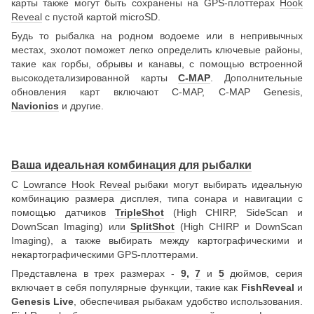
карты также могут быть сохранены на GPS-плоттерах
Hook
Reveal
с пустой картой microSD.
Будь то рыбалка на родном водоеме или в непривычных
местах, эхолот поможет легко определить ключевые районы,
такие как горбы, обрывы и канавы, с помощью встроенной
высокодетализированной карты
C-MAP
. Дополнительные
обновления карт включают C-MAP, C-MAP Genesis,
Navionics
и другие.
Ваша идеальная комбинация для рыбалки
С
Lowrance Hook Reveal
рыбаки могут выбирать идеальную
комбинацию размера дисплея, типа сонара и навигации с
помощью датчиков
TripleShot
(High CHIRP, SideScan и
DownScan Imaging) или
SplitShot
(High CHIRP и DownScan
Imaging), а также выбирать между картографическими и
некартографическими GPS-плоттерами.
Представлена в трех размерах -
9
,
7
и
5
дюймов, серия
включает в себя популярные функции, такие как
FishReveal
и
Genesis Live
, обеспечивая рыбакам удобство использования.