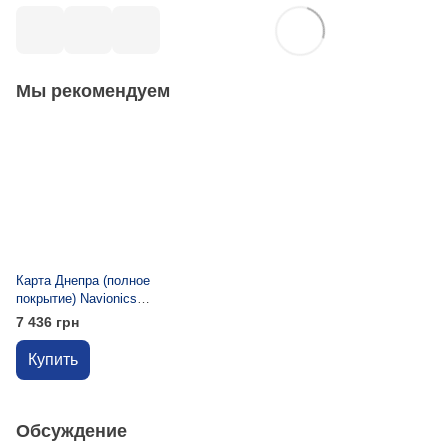
Мы рекомендуем
Карта Днепра (полное
покрытие) Navionics
Dniper (NAEU063R)
7 436 грн
Купить
Обсуждение