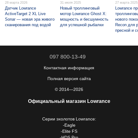
28 марта 2026
31 июля 2025
27 марта 2025
Датчик Lowrance
Новый троллинговый
Lowrance п
ActiveTarget 2 XL Live
мотор Lowrance Ghost X:
троллингов
Sonar — новая эра живого
мощность и бесшумность
нового поко
сканирования под водой
для успешной рыбалки
Recon для 
пресной и с
097 800-13-49
Контактная информация
Полная версия сайта
© 2014—2026
Официальный магазин Lowrance
Серии
эхолотов Lowrance
:
-
Eagle
-
Elite FS
-
HDS Pro