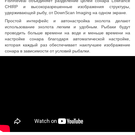
FishReveal объединяет разделение целей сонара Lowrance
CHIRP и высокоразрешенные изображения структуры,
удерживающей рыбу, от DownScan Imaging на одном экране.
Простой интерфейс и автонастройка эхолота делают
использование эхолота легким и удобным. Рыбаки будут
проводить больше времени на воде и меньше времени на
настройке сонара благодаря автоматической настройке,
которая каждый раз обеспечивает наилучшее изображение
сонара в зависимости от условий рыбалки.