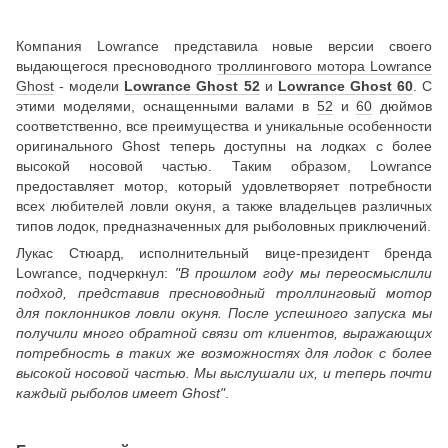
Компания Lowrance представила новые версии своего
выдающегося пресноводного
троллингового мотора Lowrance
Ghost
- модели
Lowrance Ghost 52
и
Lowrance Ghost 60
. С
этими моделями, оснащенными валами в
52
и
60
дюймов
соответственно, все преимущества и уникальные особенности
оригинального Ghost теперь доступны на лодках с более
высокой носовой частью. Таким образом, Lowrance
предоставляет мотор, который удовлетворяет потребности
всех любителей ловли окуня, а также владельцев различных
типов лодок, предназначенных для рыболовных приключений.
Лукас Стюард, исполнительный вице-президент бренда
Lowrance, подчеркнул:
"В прошлом году мы переосмыслили
подход, представив пресноводный троллинговый мотор
для поклонников ловли окуня. После успешного запуска мы
получили много обратной связи от клиентов, выражающих
потребность в таких же возможностях для лодок с более
высокой носовой частью. Мы выслушали их, и теперь почти
каждый рыболов имеет Ghost"
.