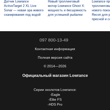
Датчик Lowrance
Новый троллинговый
Lowrance п
ActiveTarget 2 XL Live
мотор Lowrance Ghost X:
троллингов
Sonar — новая эра живого
мощность и бесшумность
нового поко
сканирования под водой
для успешной рыбалки
Recon для 
пресной и с
097 800-13-49
Контактная информация
Полная версия сайта
© 2014—2026
Официальный магазин Lowrance
Серии
эхолотов Lowrance
:
-
Eagle
-
Elite FS
-
HDS Pro