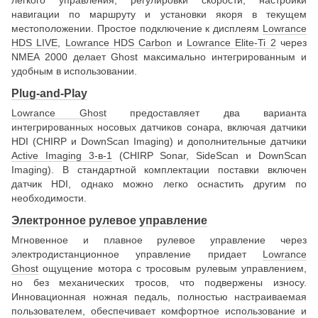
легкого управления, регулировки скорости, настройки
навигации по маршруту и установки якоря в текущем
местоположении. Простое подключение к дисплеям
Lowrance
HDS LIVE
,
Lowrance HDS Carbon
и
Lowrance Elite-Ti 2
через
NMEA 2000 делает Ghost максимально интегрированным и
удобным в использовании.
Plug-and-Play
Lowrance Ghost
предоставляет два варианта
интегрированных носовых датчиков сонара, включая датчики
HDI (CHIRP и DownScan Imaging) и дополнительные датчики
Active Imaging 3-в-1
(CHIRP Sonar, SideScan и DownScan
Imaging). В стандартной комплектации поставки включен
датчик HDI, однако можно легко оснастить другим по
необходимости.
Электронное рулевое управление
Мгновенное и плавное рулевое управление через
электродистанционное управление придает
Lowrance
Ghost
ощущение мотора с тросовым рулевым управлением,
но без механических тросов, что подвержены износу.
Инновационная ножная педаль, полностью настраиваемая
пользователем, обеспечивает комфортное использование и