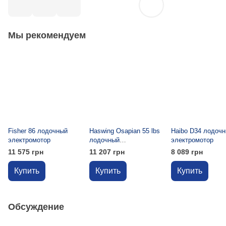
Мы рекомендуем
Fisher 86 лодочный
Haswing Osapian 55 lbs
Haibo D34 лодоч
электромотор
лодочный
электромотор
электромотор
11 575 грн
11 207 грн
8 089 грн
Купить
Купить
Купить
Обсуждение