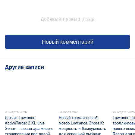
Добавьте первый отзыв
Новый комментарий
Другие записи
28 марта 2026
31 июля 2025
27 марта 2025
Датчик Lowrance
Новый троллинговый
Lowrance п
ActiveTarget 2 XL Live
мотор Lowrance Ghost X:
троллингов
Sonar — новая эра живого
мощность и бесшумность
нового поко
сканирования под водой
для успешной рыбалки
Recon для 