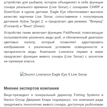
устройство для рыбаков, которое объединяет в себе функции
сонара реального времени (Live Sonar) c сонарами CHIRP и
DownScan в одном датчике. Eagle Eye обеспечивает высокое
качество картинки Live Sonar, сопоставимое с популярным
датчиком
Active Target 2
, и предлагает два режима: "Вперед"
(Forward) и "Вниз" (Down).
Устройство также включает функцию FishReveal, помогающую
пользователям различать виды рыб, и обновленный диапазон
цветовых палитр, который позволяет адаптировать
изображение к различным условиям освещенности и
прозрачности воды. Компания Lowrance первая в мире
предлагает функцию живого сонара (Live Sonar) с эхолотом
не-премиум класса.
Мнение экспертов компании
Вице-президент и генеральный директор Fishing Systems в
Navico Group Джермия Кларк подчеркнул, что компания рада
предложить технологию живого сонара, доступную рыболовам