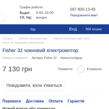
Графік роботи:
097 800-13-49
Будні:
9:00–18:00
Передзвонити вам?
Сб, Нд:
вихідні
Вхід
Мій кошик
Укр
Головна
Човнові електромотори
Човнові електромотори Fisher
Fisher 32 човновий електромотор
Fisher 32 човновий електромотор
Немає в наявності
Артикул: Fisher 32
Написати відгук
7 130 грн
Порівняти
В бажання
Повідомити, коли з'явиться
Переваги
Доставка
Оплата
Гарантія
Новий відгук або коментар