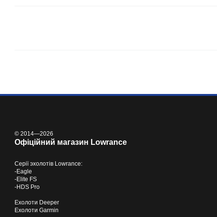
© 2014—2026
Офіційний магазин Lowrance
Серії
эхолотів Lowrance
:
-
Eagle
-
Elite FS
-
HDS Pro
Ехолоти Deeper
Ехолоти Garmin