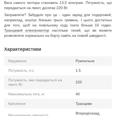
Вага самого мотора становить 13,5 кілограм. Потужність, що
передається на гвинт, досягає 220 Вт.
Заправляти? Забудьте про це - один заряд для подорожей,
наприклад, коштує близько трьох гривень. І цього достатньо
для того, щоб на повільному ходу їхати більше 10 годин.
Транцевий електромотор
настільки тихий, що ви можете
розмовляти нормально на борту навіть на повній швидкості.
Характеристики
Керування
Румпельне
Потужність, л.с.
1.5
Потужність, яка передається на
220
гвинт, Вт
Максимальна тяга, кг
40
Кріплення
Транцеве
Вперед/назад,
Регулювання швидкості