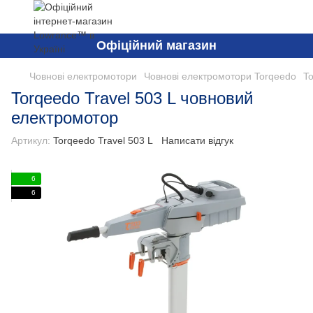
Офіційний магазин
Човнові електромотори
Човнові електромотори Torqeedo
T
Torqeedo Travel 503 L човновий
електромотор
Артикул:
Torqeedo Travel 503 L
Написати відгук
6
6