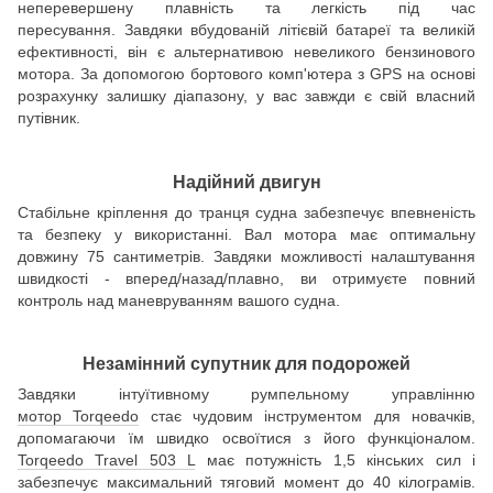
неперевершену плавність та легкість під час
пересування. Завдяки вбудованій літієвій батареї та великій
ефективності, він є альтернативою невеликого бензинового
мотора. За допомогою бортового комп'ютера з GPS на основі
розрахунку залишку діапазону, у вас завжди є свій власний
путівник.
Надійний двигун
Стабільне кріплення до транця судна забезпечує впевненість
та безпеку у використанні. Вал мотора має оптимальну
довжину 75 сантиметрів. Завдяки можливості налаштування
швидкості - вперед/назад/плавно, ви отримуєте повний
контроль над маневруванням вашого судна.
Незамінний супутник для подорожей
Завдяки інтуїтивному румпельному управлінню
мотор Torqeedo
стає чудовим інструментом для новачків,
допомагаючи їм швидко освоїтися з його функціоналом.
Torqeedo Travel 503 L
має потужність 1,5 кінських сил і
забезпечує максимальний тяговий момент до 40 кілограмів.