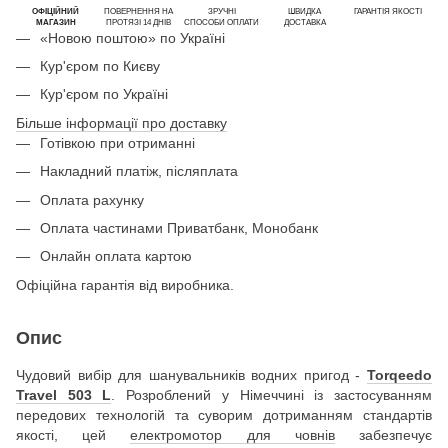
ОФІЦІЙНИЙ
ПОВЕРНЕННЯ НА
ЗРУЧНІ
ШВИДКА
ГАРАНТІЯ ЯКОСТІ
МАГАЗИН
ПРОТЯЗІ 14 ДНІВ
СПОСОБИ ОПЛАТИ
ДОСТАВКА
«Новою поштою» по Україні
Кур'єром по Києву
Кур'єром по Україні
Більше інформації про доставку
Готівкою при отриманні
Накладний платіж, післяплата
Оплата рахунку
Оплата частинами Приватбанк, Монобанк
Онлайн оплата картою
Офіційна гарантія від виробника.
Опис
Чудовий вибір для шанувальників водних пригод -
Torqeedo
Travel 503 L
. Розроблений у Німеччині із застосуванням
передових технологій та суворим дотриманням стандартів
якості, цей
електромотор для човнів
забезпечує