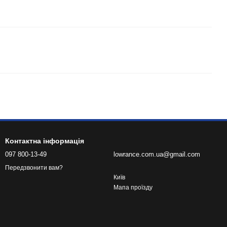
Контактна інформація
097 800-13-49
lowrance.com.ua@gmail.com
Передзвонити вам?
Київ
Мапа проїзду