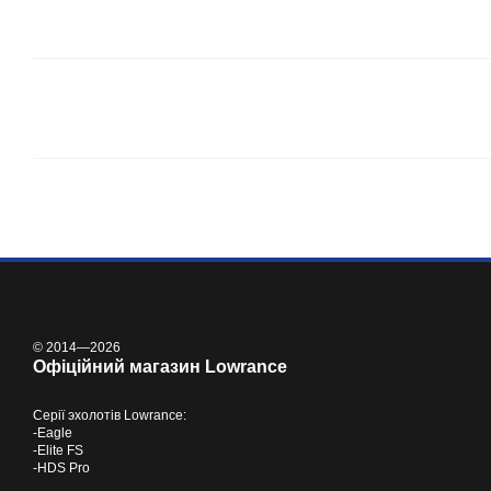
© 2014—2026
Офіційний магазин Lowrance
Серії
эхолотів Lowrance
:
-
Eagle
-
Elite FS
-
HDS Pro