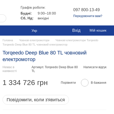
Графік роботи:
097 800-13-49
Будні:
9:00–18:00
Передзвонити вам?
Сб, Нд:
вихідні
Вхід
Мій кошик
Укр
Головна
Човнові електромотори
Човнові електромотори Torqeedo
Torqeedo Deep Blue 80 TL човновий електромотор
Torqeedo Deep Blue 80 TL човновий
електромотор
Немає в
Артикул: Torqeedo Deep Blue 80
Написати відгук
наявності
TL
1 334 726 грн
Порівняти
В бажання
Повідомити, коли з'явиться