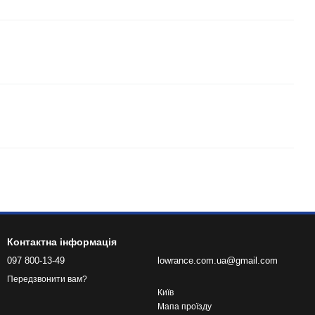
Контактна інформація
097 800-13-49
lowrance.com.ua@gmail.com
Передзвонити вам?
Київ
Мапа проїзду