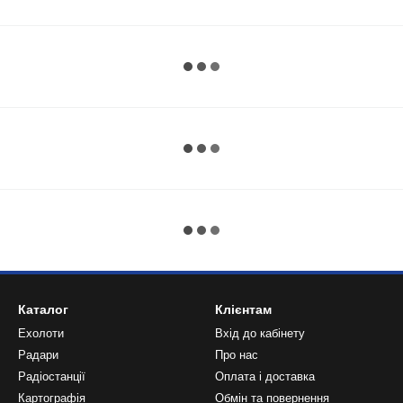
Каталог
Клієнтам
Ехолоти
Вхід до кабінету
Радари
Про нас
Радіостанції
Оплата і доставка
Картографія
Обмін та повернення