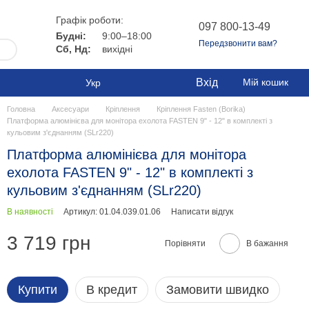
Графік роботи:
097 800-13-49
Будні:
9:00–18:00
Передзвонити вам?
Сб, Нд:
вихідні
Вхід
Мій кошик
Укр
Головна
Аксесуари
Кріплення
Кріплення Fasten (Borika)
Платформа алюмінієва для монітора ехолота FASTEN 9" - 12" в комплекті з
кульовим з'єднанням (SLr220)
Платформа алюмінієва для монітора
ехолота FASTEN 9" - 12" в комплекті з
кульовим з'єднанням (SLr220)
В наявності
Артикул: 01.04.039.01.06
Написати відгук
3 719 грн
Порівняти
В бажання
Купити
В кредит
Замовити швидко