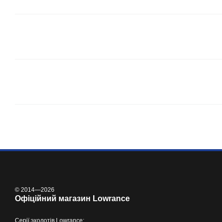
© 2014—2026
Офіційний магазин Lowrance
Серії
эхолотів Lowrance
: