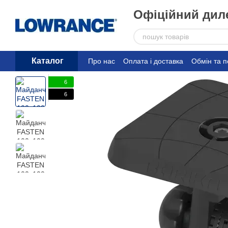
Перейти до основного контенту
Офіційний диле
Каталог
Про нас
Оплата і доставка
Обмін та 
6
6