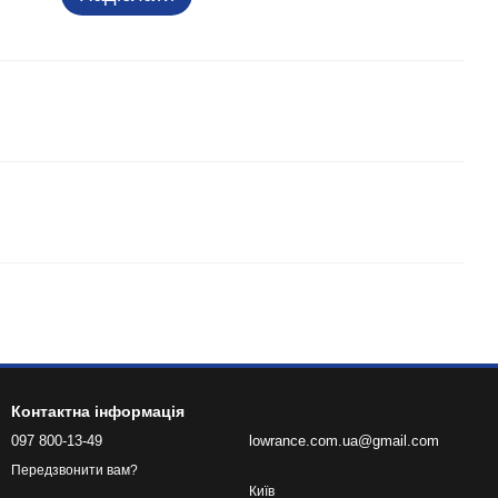
Контактна інформація
097 800-13-49
lowrance.com.ua@gmail.com
Передзвонити вам?
Київ