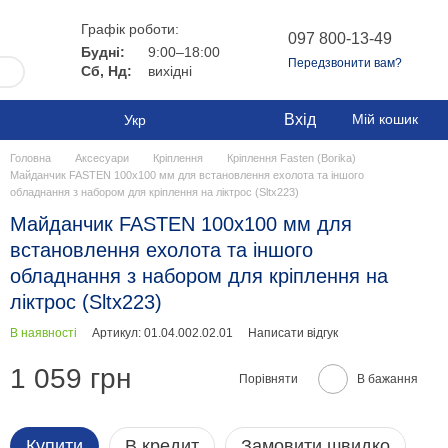
Графік роботи:
097 800-13-49
Будні:
9:00–18:00
Передзвонити вам?
Сб, Нд:
вихідні
Вхід
Мій кошик
Укр
Головна
Аксесуари
Кріплення
Кріплення Fasten (Borika)
Майданчик FASTEN 100x100 мм для встановлення ехолота та іншого
обладнання з набором для кріплення на ліктрос (Sltx223)
Майданчик FASTEN 100x100 мм для
встановлення ехолота та іншого
обладнання з набором для кріплення на
ліктрос (Sltx223)
В наявності
Артикул: 01.04.002.02.01
Написати відгук
1 059 грн
Порівняти
В бажання
Купити
В кредит
Замовити швидко