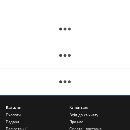
Каталог
Клієнтам
Ехолоти
Вхід до кабінету
Радари
Про нас
Радіостанції
Оплата і доставка