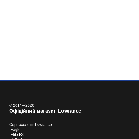
© 2014—2026
Офіційний магазин Lowrance
Серії
эхолотів Lowrance
:
-
Eagle
-
Elite FS