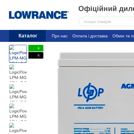
Перейти до основного контенту
Офіційний диле
Каталог
Про нас
Оплата і доставка
Обмін та 
6
6