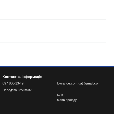
Контактна інформація
097 800-13-49
lowrance.com.ua@gmail.com
Передзвонити вам?
Київ
Мапа проїзду