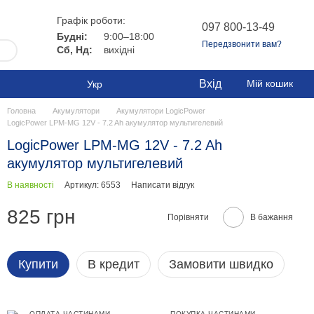
Графік роботи:
097 800-13-49
Будні:
9:00–18:00
Передзвонити вам?
Сб, Нд:
вихідні
Вхід
Мій кошик
Укр
Головна
Акумулятори
Акумулятори LogicPower
LogicPower LPM-MG 12V - 7.2 Ah акумулятор мультигелевий
LogicPower LPM-MG 12V - 7.2 Ah
акумулятор мультигелевий
В наявності
Артикул: 6553
Написати відгук
825 грн
Порівняти
В бажання
Купити
В кредит
Замовити швидко
ОПЛАТА ЧАСТИНАМИ
ПОКУПКА ЧАСТИНАМИ