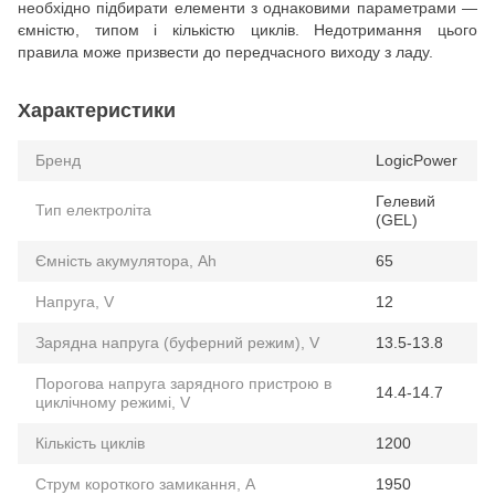
необхідно підбирати елементи з однаковими параметрами —
ємністю, типом і кількістю циклів. Недотримання цього
правила може призвести до передчасного виходу з ладу.
Характеристики
Бренд
LogicPower
Гелевий
Тип електроліта
(GEL)
Ємність акумулятора, Ah
65
Напруга, V
12
Зарядна напруга (буферний режим), V
13.5-13.8
Порогова напруга зарядного пристрою в
14.4-14.7
циклічному режимі, V
Кількість циклів
1200
Струм короткого замикання, A
1950