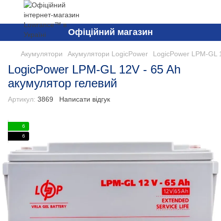
Офіційний магазин
Акумулятори
Акумулятори LogicPower
LogicPower LPM-GL 1
LogicPower LPM-GL 12V - 65 Ah
акумулятор гелевий
Артикул:
3869
Написати відгук
6
6