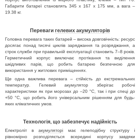
Габарити батареї становлять 345 х 167 х 175 мм, а вага –
19.38 кг.
Переваги
гелевих акумуляторів
Головна перевага таких батарей – висока довговічність: ресурс
досягає понад тисячі циклів заряджання та розряджання, а
строк служби при правильній експлуатації становить 7–8 років.
Герметичний корпус виключає протікання та виділення
шкідливих парів, що робить батарею безпечною для
використання у житлових приміщеннях.
Ще одна важлива перевага – стійкість до екстремальних
температур. Гелевий акумулятор зберігає робочі
характеристики як при морозах до –20 °C, так і при спеці до
+50 °C, що робить його універсальним рішенням для будь-
яких кліматичних умов.
Технологія, що забезпечує надійність
Електроліт в
акумуляторі
має гелеподібну структуру і
рівномірно розподіляється всередині корпусу завдяки