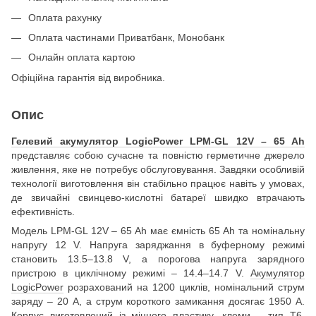
Оплата рахунку
Оплата частинами Приватбанк, Монобанк
Онлайн оплата картою
Офіційна гарантія від виробника.
Опис
Гелевий акумулятор LogicPower LPM-GL 12V – 65 Ah
представляє собою сучасне та повністю герметичне джерело
живлення, яке не потребує обслуговування. Завдяки особливій
технології виготовлення він стабільно працює навіть у умовах,
де звичайні свинцево-кислотні батареї швидко втрачають
ефективність.
Модель LPM-GL 12V – 65 Ah має ємність 65 Ah та номінальну
напругу 12 V. Напруга заряджання в буферному режимі
становить 13.5–13.8 V, а порогова напруга зарядного
пристрою в циклічному режимі – 14.4–14.7 V.
Акумулятор
LogicPower
розрахований на 1200 циклів, номінальний струм
заряду – 20 A, а струм короткого замикання досягає 1950 A.
Корпус виготовлений із міцного пластику, клеми – тип T6.