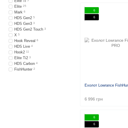
Elite Ti
5
Elite
25
6
Mark
6
6
HDS Gen2
5
HDS Gen3
3
HDS Gen2 Touch
3
X
5
Hook Reveal
6
HDS Live
4
Hook2
11
Elite Ti2
3
HDS Carbon
4
FishHunter
2
Ехолот Lowrance FishHu
6 996 грн
6
6