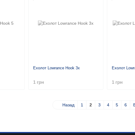
Ехолот Lowrance Hook 3x
Ехолот Lowr
1 грн
1 грн
Назад
1
2
3
4
5
6