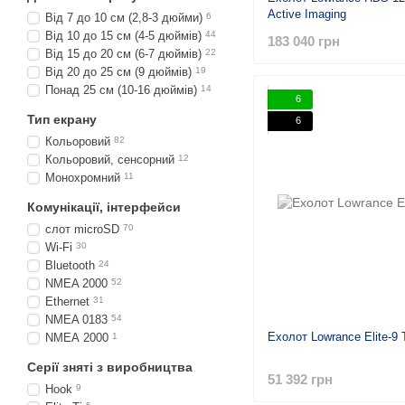
Active Imaging
Від 7 до 10 см (2,8-3 дюйми)
6
Від 10 до 15 см (4-5 дюймів)
44
183 040 грн
Від 15 до 20 см (6-7 дюймів)
22
Від 20 до 25 см (9 дюймів)
19
Понад 25 см (10-16 дюймів)
14
6
Тип екрану
6
Кольоровий
82
Кольоровий, сенсорний
12
Монохромний
11
Комунікації, інтерфейси
слот microSD
70
Wi-Fi
30
Bluetooth
24
NMEA 2000
52
Ethernet
31
NMEA 0183
54
Ехолот Lowrance Elite-9 
NMEA 2000
1
Серії зняті з виробництва
51 392 грн
Hook
9