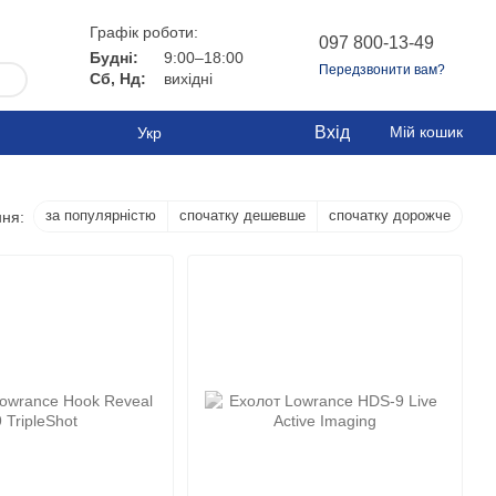
Графік роботи:
097 800-13-49
Будні:
9:00–18:00
Передзвонити вам?
Сб, Нд:
вихідні
Вхід
Мій кошик
Укр
за популярністю
спочатку дешевше
спочатку дорожче
ня: