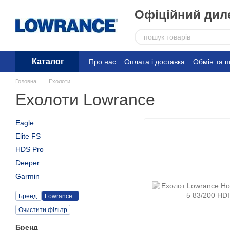
Перейти до основного контенту
Офіційний диле
Каталог
Про нас
Оплата і доставка
Обмін та 
Головна
Ехолоти
Ехолоти Lowrance
Eagle
Elite FS
HDS Pro
Deeper
Garmin
Бренд:
Lowrance
Очистити фільтр
Бренд