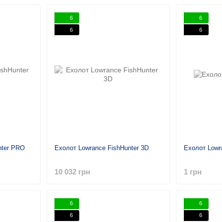
6
6
6
6
nter PRO
Ехолот Lowrance FishHunter 3D
Ехолот Lowr
10 032 грн
1 грн
6
6
6
6