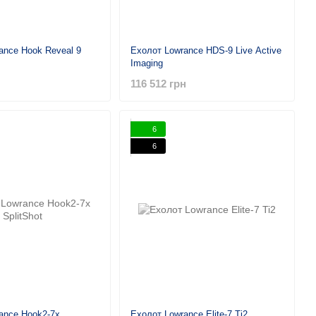
ance Hook Reveal 9
Ехолот Lowrance HDS-9 Live Active
Imaging
116 512 грн
6
6
ance Hook2-7x
Ехолот Lowrance Elite-7 Ti2