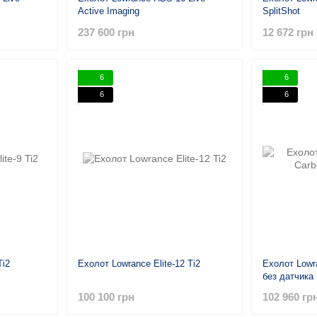
Active Imaging
SplitShot
237 600 грн
12 672 грн
6
6
6
6
Ti2
Ехолот Lowrance Elite-12 Ti2
Ехолот Lowr
без датчика
100 100 грн
102 960 гр