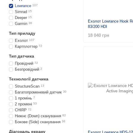
Lowrance
107
Simrad
15
Deeper
15
Ехолот Lowrance Hook R
Garmin
38
83/200 HDI
Тип приладу
18 040 грн
Ехолот
107
Картплоттер
72
Тип датчика
Провідний
72
Безпровідний
2
Технології датчика
StructureScan
13
Багатопроменевий датчик
30
1 промінь
7
2 промені
53
CHIRP
72
Нижнє (Down) сканування
82
Бокове (Side) сканування
36
Діагональ екрану
Ехолот Lowrance HDS-12