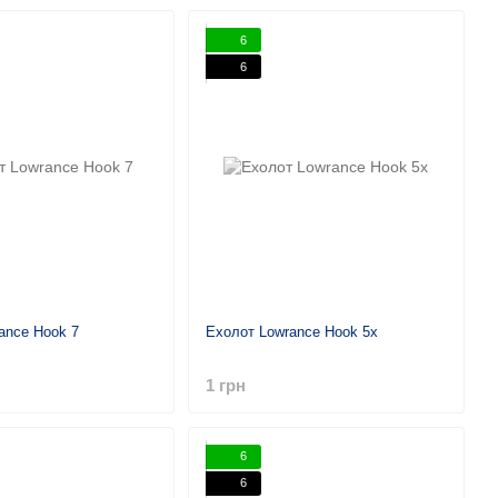
6
6
ance Hook 7
Ехолот Lowrance Hook 5x
1 грн
6
6