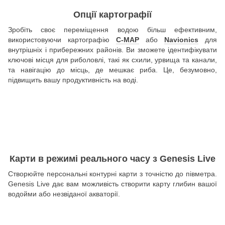
Опції картографії
Зробіть своє переміщення водою більш ефективним,
використовуючи картографію
C-MAP
або
Navionics
для
внутрішніх і прибережних районів. Ви зможете ідентифікувати
ключові місця для риболовлі, такі як схили, урвища та канали,
та навігацію до місць, де мешкає риба. Це, безумовно,
підвищить вашу продуктивність на воді.
Карти в режимі реального часу з Genesis Live
Створюйте персональні контурні карти з точністю до півметра.
Genesis Live дає вам можливість створити карту глибин вашої
водойми або незвіданої акваторії.