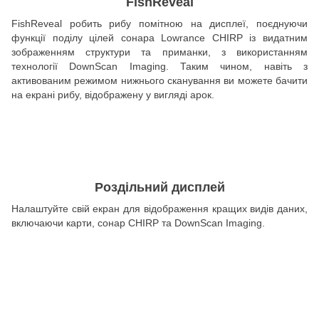
FishReveal
FishReveal робить рибу помітною на дисплеї, поєднуючи
функції поділу цілей сонара Lowrance CHIRP із видатним
зображенням структури та приманки, з використанням
технології DownScan Imaging. Таким чином, навіть з
активованим режимом нижнього сканування ви можете бачити
на екрані рибу, відображену у вигляді арок.
Роздільний дисплей
Налаштуйте свій екран для відображення кращих видів даних,
включаючи карти, сонар CHIRP та DownScan Imaging.