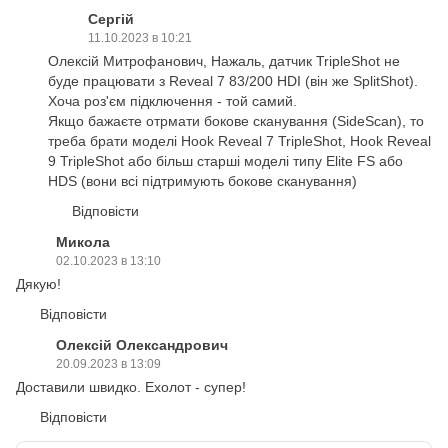
Сергій
11.10.2023 в 10:21
Олексій Митрофанович, Нажаль, датчик TripleShot не
буде працювати з Reveal 7 83/200 HDI (він же SplitShot).
Хоча роз'єм підключення - той самий.
Якщо бажаєте отрмати бокове сканування (SideScan), то
треба брати моделі Hook Reveal 7 TripleShot, Hook Reveal
9 TripleShot або більш старші моделі типу Elite FS або
HDS (вони всі підтримують бокове сканування)
Відповісти
Микола
02.10.2023 в 13:10
Дякую!
Відповісти
Олексій Олександрович
20.09.2023 в 13:09
Доставили швидко. Ехолот - супер!
Відповісти