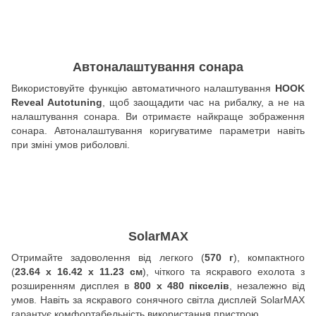
Автоналаштування сонара
Використовуйте функцію автоматичного налаштування
HOOK
Reveal Autotuning
, щоб заощадити час на рибалку, а не на
налаштування сонара. Ви отримаєте найкраще зображення
сонара. Автоналаштування коригуватиме параметри навіть
при зміні умов риболовлі.
SolarMAX
Отримайте задоволення від легкого (
570 г
), компактного
(
23.64 х 16.42 х 11.23
см
), чіткого та яскравого ехолота з
розширенням дисплея в
800 х 480 пікселів
, незалежно від
умов. Навіть за яскравого сонячного світла дисплей SolarMAX
гарантує комфортабельність використання пристрою.