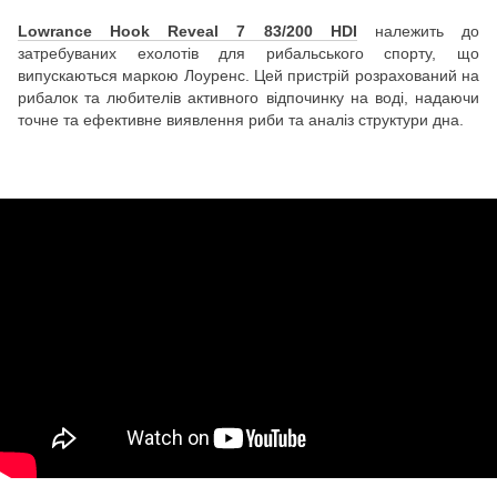
Lowrance Hook Reveal 7 83/200 HDI
належить до
затребуваних ехолотів для рибальського спорту, що
випускаються маркою Лоуренс. Цей пристрій розрахований на
рибалок та любителів активного відпочинку на воді, надаючи
точне та ефективне виявлення риби та аналіз структури дна.