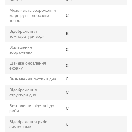
Можливість збереження
маршрутів, дорожніх
Є
точок
Відображення
Є
температури води
Збільшення
Є
зображення
Швидке оновлення
Є
екрану
Визначення густини дна
Є
Відображення
Є
структури дна
Визначення відстані до
Є
риби
Відображення риби
Є
символами