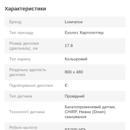
Характеристики
Бренд
Lowrance
Тип приладу
Ехолот, Картплоттер
Розмір дисплея
17.8
(діагональ), см
Тип екрану
Кольоровий
Роздільна здатність
800 х 480
дисплея
Підсвічування дисплея
Є
Тип датчика
Провідний
Багатопроменевий датчик,
Технології датчика
CHIRP, Нижнє (Down)
сканування
Робочі частоти
83/200 HDI