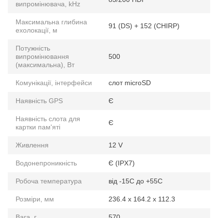
випромінювача, kHz
Максимальна глибина
91 (DS) + 152 (CHIRP)
ехолокації, м
Потужність
випромінювання
500
(максимальна), Вт
Комунікації, інтерфейси
слот microSD
Наявність GPS
Є
Наявність слота для
Є
картки пам'яті
Живлення
12 V
Водонепроникність
Є (IPX7)
Робоча температура
від -15C до +55C
Розміри, мм
236.4 х 164.2 х 112.3
Вага, г
570