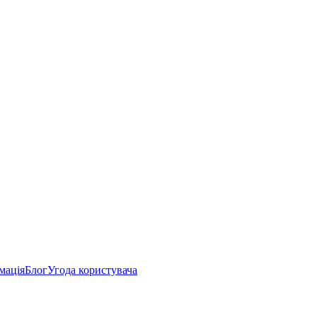
мація
Блог
Угода користувача