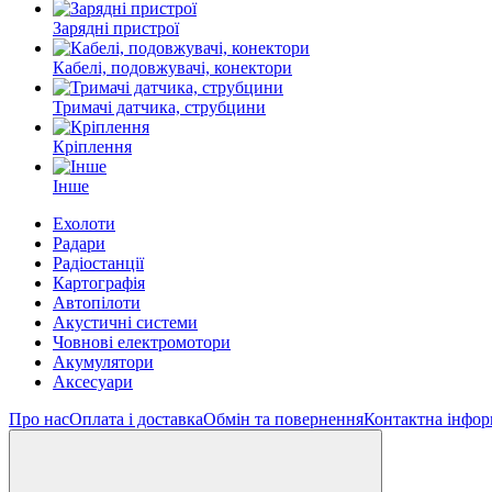
Зарядні пристрої
Кабелі, подовжувачі, конектори
Тримачі датчика, струбцини
Кріплення
Інше
Ехолоти
Радари
Радіостанції
Картографія
Автопілоти
Акустичні системи
Човнові електромотори
Акумулятори
Аксесуари
Про нас
Оплата і доставка
Обмін та повернення
Контактна інфор