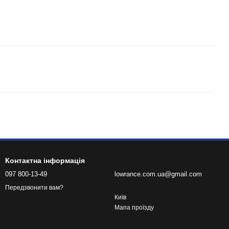
Контактна інформація
097 800-13-49
lowrance.com.ua@gmail.com
Передзвонити вам?
Київ
Мапа проїзду