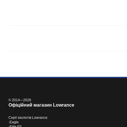
© 2014—2026
Офіційний магазин Lowrance
Серії
эхолотів Lowrance
:
-
Eagle
-
Elite FS