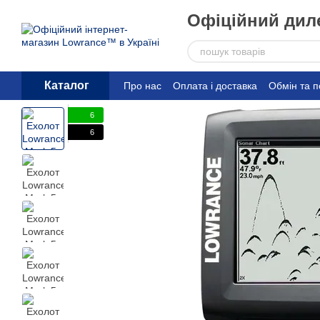
Перейти до основного контенту
Офіційний диле
Каталог
Про нас
Оплата і доставка
Обмін та 
6
6