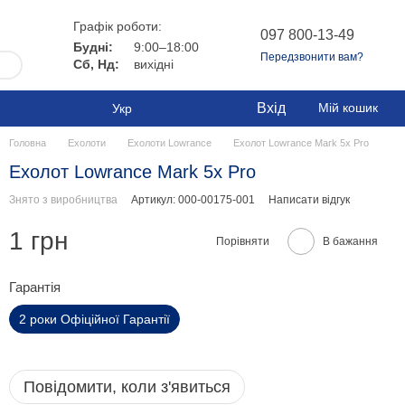
Графік роботи:
097 800-13-49
Будні:
9:00–18:00
Передзвонити вам?
Сб, Нд:
вихідні
Вхід
Мій кошик
Укр
Головна
Ехолоти
Ехолоти Lowrance
Ехолот Lowrance Mark 5x Pro
Ехолот Lowrance Mark 5x Pro
Знято з виробництва
Артикул: 000-00175-001
Написати відгук
1 грн
Порівняти
В бажання
Гарантія
2 роки Офіційної Гарантії
Повідомити, коли з'явиться