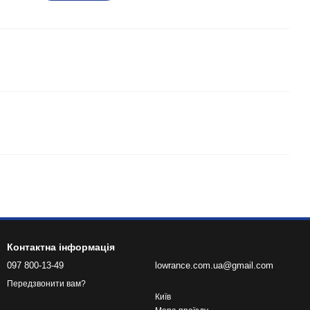
Контактна інформація
097 800-13-49
lowrance.com.ua@gmail.com
Передзвонити вам?
Київ