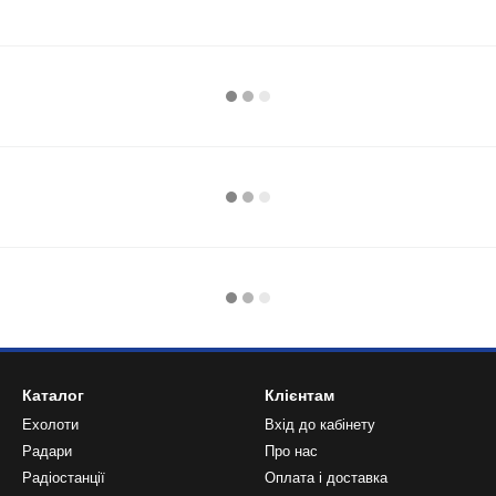
Каталог
Клієнтам
Ехолоти
Вхід до кабінету
Радари
Про нас
Радіостанції
Оплата і доставка