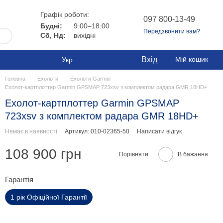
Графік роботи:
097 800-13-49
Будні:
9:00–18:00
Передзвонити вам?
Сб, Нд:
вихідні
Вхід
Мій кошик
Укр
Головна
Ехолоти
Ехолоти Garmin
Ехолот-картплоттер Garmin GPSMAP 723xsv з комплектом радара GMR 18HD+
Ехолот-картплоттер Garmin GPSMAP
723xsv з комплектом радара GMR 18HD+
Немає в наявності
Артикул: 010-02365-50
Написати відгук
108 900 грн
Порівняти
В бажання
Гарантія
1 рік Офіційної Гарантії