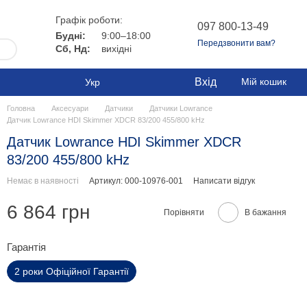
Графік роботи:
097 800-13-49
Будні:
9:00–18:00
Передзвонити вам?
Сб, Нд:
вихідні
Вхід
Мій кошик
Укр
Головна
Аксесуари
Датчики
Датчики Lowrance
Датчик Lowrance HDI Skimmer XDCR 83/200 455/800 kHz
Датчик Lowrance HDI Skimmer XDCR
83/200 455/800 kHz
Немає в наявності
Артикул: 000-10976-001
Написати відгук
6 864 грн
Порівняти
В бажання
Гарантія
2 роки Офіційної Гарантії