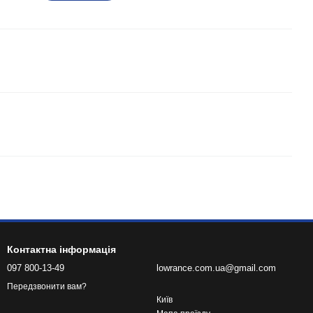
Контактна інформація
097 800-13-49
lowrance.com.ua@gmail.com
Передзвонити вам?
Київ