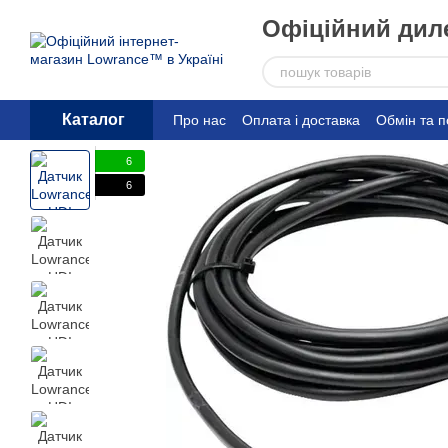
Перейти до основного контенту
Офіційний диле
Каталог
Про нас
Оплата і доставка
Обмін та 
6
6