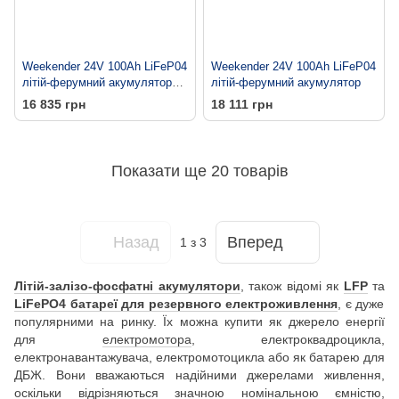
Weekender 24V 100Аh LiFeP04
Weekender 24V 100Аh LiFeP04
літій-ферумний акумулятор
літій-ферумний акумулятор
без дисплея
16 835 грн
18 111 грн
Показати ще 20 товарів
Назад
Вперед
1
з 3
Літій-залізо-фосфатні акумулятори
, також відомі як
LFP
та
LiFePO4 батареї для резервного електроживлення
, є дуже
популярними на ринку. Їх можна купити як джерело енергії
для
електромотора
, електроквадроцикла,
електронавантажувача, електромотоцикла або як батарею для
ДБЖ. Вони вважаються надійними джерелами живлення,
оскільки відрізняються значною номінальною ємністю,