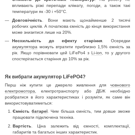
впливають різкі перепади клімату, погоди, а також такі
температури як -30 і +50°С.
Довговічність
. Вони мають щонайменше 2 тисячі
робочих циклів. А початкова ємність до кінця використання
може знизитися лише на 20%.
Несхильність до ефекту старіння
. Осередки
акумулятора
можуть втратити приблизно 1,5% ємність за
рік. Якщо порівнювати цей LiFePo4 з
Li-ion
, то у другого
спостерігається старіння до 10% за рік.
Як вибрати акумулятор LiFePO4?
Перш ніж купити це джерело живлення для
човнового
електромотора
, електротранспорту або ДБЖ необхідно
розібратися в його характеристиках і розуміти, як саме він
використовуватиметься:
Ємність
батареї
. Чим більша ємність, тим довше зможе
працювати підключена техніка.
Вартість
. Ціна залежить від ємності, комплектації,
габаритів та багатьох інших характеристик.