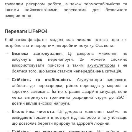
тривалим ресурсом роботи, а також термостабільністю та
іншими найважливішими перевагами для безпечного
використання.
Переваги LiFePO4
Літій-залізо-фосфатні
моделі має чимало плюсів, про які
потрібно знати перед тим, як зробити покупку. Ось вони:
Безпека застосування
. Ці джерела живлення не
вибухнуть від перенапруги. Ви можете спокійно
використовувати пристрій з таким
акумулятором
і не
боятися того, що може статися непередбачена ситуація.
Стійкість та стабільність
. Акумулятори виявляють
стійкість до перезарядки, різних перепадів у мережі та
коротких замикань. Їм не страшні аварійні ситуації, вони
легко витримують граничний розрядний струм до 25С і
довгий вплив високої напруги.
Екологічна чистота
. Ці джерела живлення майже не
викидають токсини в повітря під час роботи та утилізації,
що дозволяє берегти природу та здоров'я людини.
Стійкість до критичних температур
. На роботу не