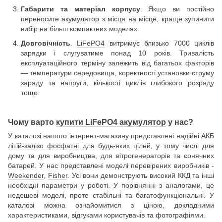
Габарити та матеріал корпусу
. Якщо ви постійно
переносите
акумулятор
з місця на місце, краще зупинити
вибір на більш компактних моделях.
Довговічність
.
LiFePO4
витримує близько 7000 циклів
зарядки і слугуватиме понад 10 років. Тривалість
експлуатаційного терміну залежить від багатьох факторів
— температури середовища, коректності установки струму
заряду та напруги, кількості циклів глибокого розряду
тощо.
Чому варто
купити LiFePO4 акумулятор
у нас?
У каталозі нашого інтернет-магазину представлені надійні
АКБ
літій-залізо фосфатні
для будь-яких цілей, у тому числі для
дому та для виробництва, для вітрогенераторів та сонячних
батарей. У нас представлені моделі перевірених виробників -
Weekender
,
Fisher
. Усі вони демонструють високий ККД та інші
необхідні параметри у роботі. У порівнянні з аналогами, це
недешеві моделі, проте стабільні та багатофункціональні. У
каталозі можна ознайомитися з ціною, докладними
характеристиками, відгуками користувачів та фотографіями.