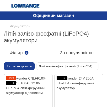
Офіційний магазин
Акумулятори
Літій-залізо-фосфатні (LiFePO4)
акумулятори
Фільтр
За популярністю
1
Тип електроліта
Літій-залізо-фосфатний (LiFePO4)
−27%
6
6