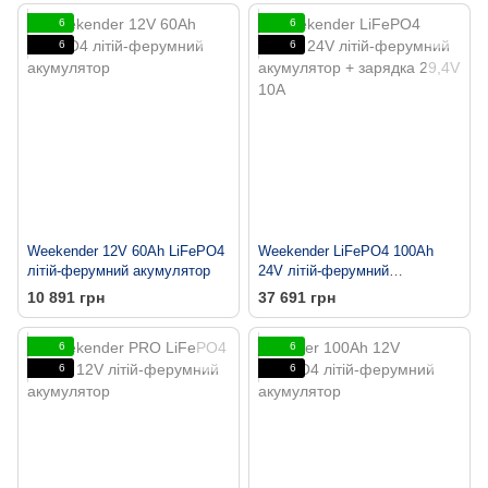
6
6
6
6
Weekender 12V 60Ah LiFePO4
Weekender LiFePO4 100Ah
літій-ферумний акумулятор
24V літій-ферумний
акумулятор + зарядка 29,4V
10 891 грн
37 691 грн
10А
6
6
6
6