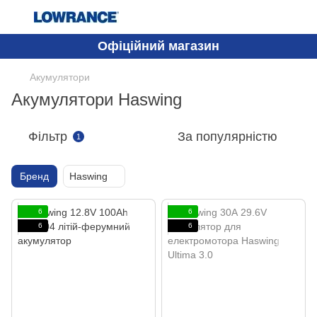
Офіційний магазин
Акумулятори
Акумулятори Haswing
Фільтр
За популярністю
1
Бренд
Haswing
6
6
6
6