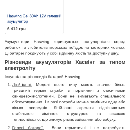
Haswing Gel 80Ah 12V гелевий
акумулятор
6 412 грн
Акумулятори Haswing
користуються популярністю серед
рибалок та любителів морських поїздок на моторних човнах.
Ці батареї поєднують у собі відмінну якість та доступну ціну.
Різновиди
акумуляторів Хасвінг
за типом
електроліту
Існує кілька різновидів
батарей Haswing
:
Літій-іонні
.
Моделі цього типу мають значно більш
тривалий термін служби в порівнянні з класичними
свинцево-кислотними. Вони не вимагають спеціального
обслуговування, і в разі потреби можна замінити одну або
кілька осередків. Літій-іонні агрегати відрізняються
стабільною хімічною структурою та високою
теплостійкістю, що знижує ризик займання або вибуху.
Гелеві батареї
.
Вони герметичні і не потребують