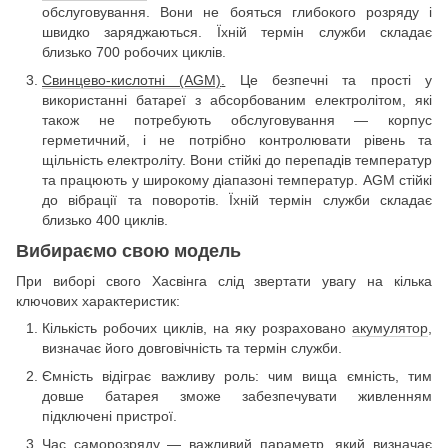
обслуговування. Вони не бояться глибокого розряду і
швидко заряджаються. Їхній термін служби складає
близько 700 робочих циклів.
Свинцево-кислотні (AGM)
.
Це безпечні та прості у
використанні батареї з абсорбованим електролітом, які
також не потребують обслуговування — корпус
герметичний, і не потрібно контролювати рівень та
щільність електроліту. Вони стійкі до перепадів температур
та працюють у широкому діапазоні температур. AGM стійкі
до вібрації та поворотів. Їхній термін служби складає
близько 400 циклів.
Вибираємо свою модель
При виборі свого Хасвінга слід звертати увагу на кілька
ключових характеристик:
Кількість робочих циклів, на яку розраховано
акумулятор
,
визначає його довговічність та термін служби.
Ємність відіграє важливу роль: чим вища ємність, тим
довше батарея зможе забезпечувати живленням
підключені пристрої.
Час саморозряду — важливий параметр, який визначає