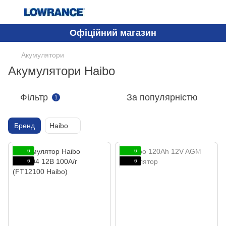
Офіційний магазин
Акумулятори
Акумулятори Haibo
Фільтр
За популярністю
1
Бренд
Haibo
6
6
6
6