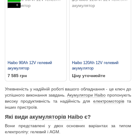
6
Haibo 90Ah 12V гелевий
Haibo 120Ah 12V гелевий
акумулятор
акумулятор
7 585 грн
Ціну уточнюйте
Упевненість у надійній роботі вашого обладнання - це ключ до
успішного виконання завдань.
Акумулятори Haibo
пропонують
високу продуктивність та надійність для
електромоторів
та
інших пристроїв.
Які види
акумуляторів Haibo
є?
Вони представлені у двох основних варіантах за типом
електроліту: гелевий і AGM.