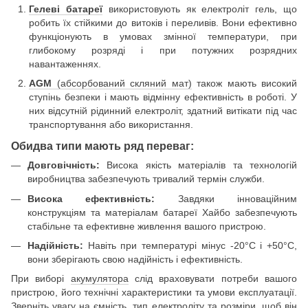
Гелеві батареї
використовують як електроліт гель, що
робить їх стійкими до витоків і переливів. Вони ефективно
функціонують в умовах змінної температури, при
глибокому розряді і при потужних розрядних
навантаженнях.
AGM
(абсорбований скляний мат)
також мають високий
ступінь безпеки і мають відмінну ефективність в роботі. У
них відсутній рідинний електроліт, здатний витікати під час
транспортування або використання.
Обидва типи мають ряд переваг:
Довговічність:
Висока якість матеріалів та технологій
виробництва забезпечують тривалий термін служби.
Висока ефективність:
Завдяки інноваційним
конструкціям та матеріалам батареї Хайбо забезпечують
стабільне та ефективне живлення вашого пристрою.
Надійність:
Навіть при температурі мінус -20°C і +50°C,
вони зберігають свою надійність і ефективність.
При виборі
акумулятора
слід враховувати потреби вашого
пристрою, його технічні характеристики та умови експлуатації.
Зверніть увагу на ємність, тип електроліту та розміри, щоб він