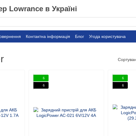
р Lowrance в Україні
повернення
Контактна інформація
Блог
Угода користувача
r
Сортуван
6
6
6
6