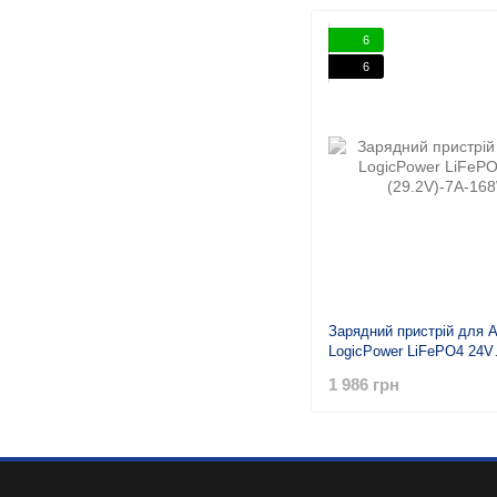
6
6
Зарядний пристрій для 
LogicPower LiFePO4 24V
(29.2V)-7A-168W
1 986 грн