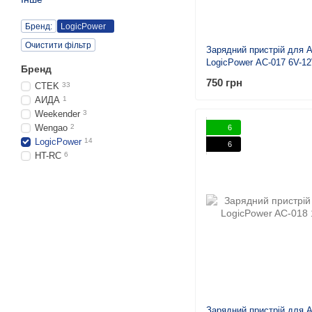
Бренд:
LogicPower
Очистити фільтр
Зарядний пристрій для 
LogicPower AC-017 6V-12
Бренд
750 грн
CTEK
33
АИДА
1
Weekender
3
Wengao
2
6
LogicPower
14
6
HT-RC
6
Зарядний пристрій для 