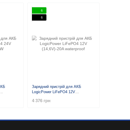
6
6
АКБ
Зарядний пристрій для АКБ
LogicPower LiFePO4 12V
(14,6V)-20A waterproof
4 376 грн