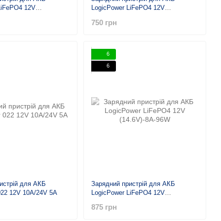
LiFePO4 12V
LogicPower LiFePO4 12V
-144W
(14.6V)-4A-48W
750 грн
6
6
истрій для АКБ
Зарядний пристрій для АКБ
022 12V 10А/24V 5А
LogicPower LiFePO4 12V
(14.6V)-8A-96W
875 грн