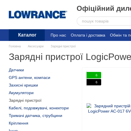
Перейти до основного контенту
Офіційний диле
Каталог
Про нас
Оплата і доставка
Обмін та 
Головна
Аксесуари
Зарядні пристрої
Зарядні пристрої LogicPowe
Датчики
6
GPS антени, компаси
6
Захисні кришки
Акумулятори
Зарядні пристрої
Кабелі, подовжувачі, конектори
Тримачі датчика, струбцини
Кріплення
Інше