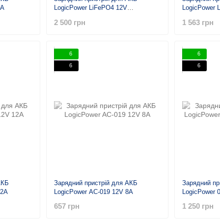
4A
LogicPower LiFePO4 12V
LogicPower 
(14.6V)-20A-240W
(14.6V)-12A
2 500 грн
1 563 грн
6
6
6
6
АКБ
Зарядний пристрій для АКБ
Зарядний пр
12A
LogicPower AC-019 12V 8A
LogicPower 
657 грн
1 250 грн