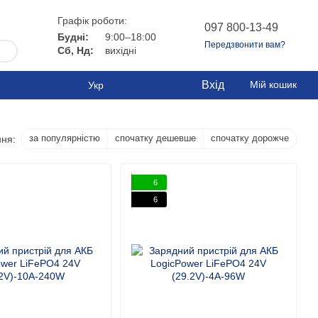
Графік роботи:
097 800-13-49
Будні:
9:00–18:00
Передзвонити вам?
Сб, Нд:
вихідні
Вхід
Мій кошик
Укр
за популярністю
спочатку дешевше
спочатку дорожче
ня:
6
6