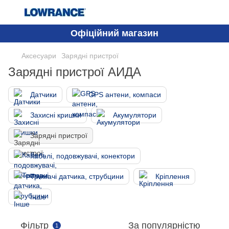
Офіційний магазин
Аксесуари
Зарядні пристрої
Зарядні пристрої АИДА
Датчики
GPS антени, компаси
Захисні кришки
Акумулятори
Зарядні пристрої
Кабелі, подовжувачі, конектори
Тримачі датчика, струбцини
Кріплення
Інше
Фільтр
За популярністю
1