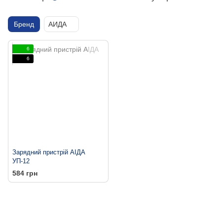
Бренд
АИДА
6
6
Зарядний пристрій АІДА
УП-12
584 грн