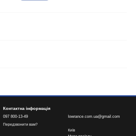
Контактна інформація
097 800-13-49
lowrance.com.ua@gmail.com
Передзвонити вам?
Київ