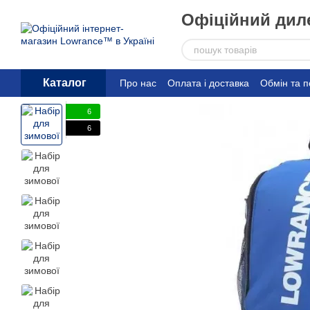
Перейти до основного контенту
Офіційний диле
Каталог
Про нас
Оплата і доставка
Обмін та 
6
6