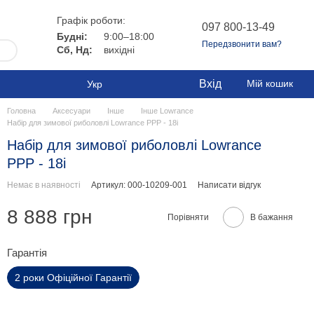
Графік роботи:
097 800-13-49
Будні:
9:00–18:00
Передзвонити вам?
Сб, Нд:
вихідні
Вхід
Мій кошик
Укр
Головна
Аксесуари
Інше
Інше Lowrance
Набір для зимової риболовлі Lowrance PPP - 18i
Набір для зимової риболовлі Lowrance
PPP - 18i
Немає в наявності
Артикул: 000-10209-001
Написати відгук
8 888 грн
Порівняти
В бажання
Гарантія
2 роки Офіційної Гарантії