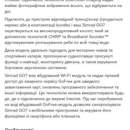
майже фотографічне зображення всього, що відбувається на
дні.
Підключіть до пристрою відповідний трансд'юсер (продається
окремо або в комплектації bundle) і ваш Simrad GO7
перетвориться на високопродуктивний ехолот, який за
допомогою технологій CHIRP та Broadband Sounder™
відстежуватиме розташування риби по всій товщі води.
Дана модель ідеально підходить для моторних човнів та
спортивних катерів, пропонуючи судноплавцю просунуті
функції з навігації, моніторингу двигуна, а також керування
бортовою акустичною системою.
Simrad GO7 має вбудований WI-FI модуль та надає прямий
доступ до хмарного сервісу GoFree для швидкого
завантаження карт, оновлень програмного забезпечення та
іншої інформації. Цю технологію можна використовувати будь-
де, де є підключення до мережі Internet. Під час перебування
на воді вбудований GoFree-модуль дозволяє синхронізувати
Simrad GO7 з мобільними пристроями та керувати його
функціями зі смартфона або планшета.
Особливості: