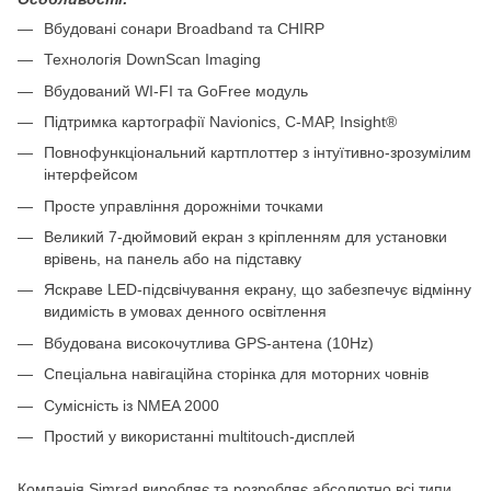
Вбудовані сонари Broadband та CHIRP
Технологія DownScan Imaging
Вбудований WI-FI та GoFree модуль
Підтримка картографії Navionics, С-МАР, Insight®
Повнофункціональний картплоттер з інтуїтивно-зрозумілим
інтерфейсом
Просте управління дорожніми точками
Великий 7-дюймовий екран з кріпленням для установки
врівень, на панель або на підставку
Яскраве LED-підсвічування екрану, що забезпечує відмінну
видимість в умовах денного освітлення
Вбудована високочутлива GPS-антена (10Hz)
Спеціальна навігаційна сторінка для моторних човнів
Сумісність із NMEA 2000
Простий у використанні multitouch-дисплей
Компанія Simrad виробляє та розробляє абсолютно всі типи