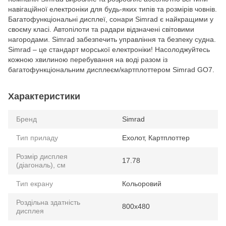
навігаційної електроніки для будь-яких типів та розмірів човнів.
Багатофункціональні дисплеї, сонари Simrad є найкращими у
своєму класі. Автопілоти та радари відзначені світовими
нагородами. Simrad забезпечить управління та безпеку судна.
Simrad – це стандарт морської електроніки! Насолоджуйтесь
кожною хвилиною перебування на воді разом із
багатофункціональним дисплеєм/картплоттером Simrad GO7.
Характеристики
Бренд
Simrad
Тип приладу
Ехолот, Картплоттер
Розмір дисплея
17.78
(діагональ), см
Тип екрану
Кольоровий
Роздільна здатність
800х480
дисплея