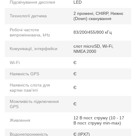
Підсвічування дисплея
LED
2 промені, CHIRP, Нижнє
Технології датчика
(Down) сканування
Робочі частоти
83/200/455/800 кГц
випромінювача, kHz
слот microSD, Wi-Fi,
Комунікації, інтерфейси
NMEA 2000
Wi-Fi
Є
Наявність GPS
Є
Наявність слота для
Є
картки пам'яті
Можливість підключення
Є
GPS
12 В пост. струму (10 - 17
Живлення
В пост. струму min-max)
Водонепроникність
Є (IPX7)