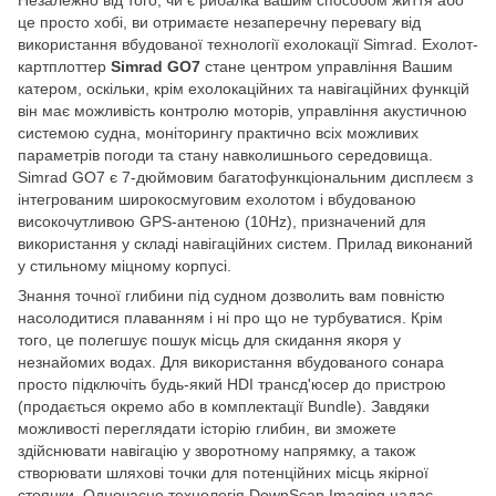
це просто хобі, ви отримаєте незаперечну перевагу від
використання вбудованої технології ехолокації Simrad. Ехолот-
картплоттер
Simrad GO7
стане центром управління Вашим
катером, оскільки, крім ехолокаційних та навігаційних функцій
він має можливість контролю моторів, управління акустичною
системою судна, моніторингу практично всіх можливих
параметрів погоди та стану навколишнього середовища.
Simrad GO7 є 7-дюймовим багатофункціональним дисплеєм з
інтегрованим широкосмуговим ехолотом і вбудованою
високочутливою GPS-антеною (10Hz), призначений для
використання у складі навігаційних систем. Прилад виконаний
у стильному міцному корпусі.
Знання точної глибини під судном дозволить вам повністю
насолодитися плаванням і ні про що не турбуватися. Крім
того, це полегшує пошук місць для скидання якоря у
незнайомих водах. Для використання вбудованого сонара
просто підключіть будь-який HDI трансд'юсер до пристрою
(продається окремо або в комплектації Bundle). Завдяки
можливості переглядати історію глибин, ви зможете
здійснювати навігацію у зворотному напрямку, а також
створювати шляхові точки для потенційних місць якірної
стоянки. Одночасно технологія DownScan Imaging надає