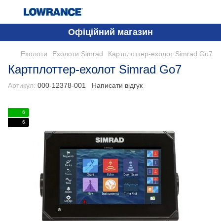
Офіційний магазин
Ехолоти
Ехолоти Simrad
Картплоттер-ехолот Simrad Gо7
Картплоттер-ехолот Simrad Gо7
Артикул:
000-12378-001
Написати відгук
6
6