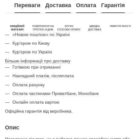
Переваги
Доставка
Оплата
Гарантія
ОФІЦІЙНИЙ
ПОВЕРНЕННЯ НА
ЗРУЧНІ
ШВИДКА
ГАРАНТІЯ ЯКОСТІ
МАГАЗИН
ПРОТЯЗІ 14 ДНІВ
СПОСОБИ ОПЛАТИ
ДОСТАВКА
«Новою поштою» по Україні
Кур'єром по Києву
Кур'єром по Україні
Більше інформації про доставку
Готівкою при отриманні
Накладний платіж, післяплата
Оплата рахунку
Оплата частинами Приватбанк, Монобанк
Онлайн оплата картою
Офіційна гарантія від виробника.
Опис
Незалежно від того, чи є рибалка вашим способом життя або