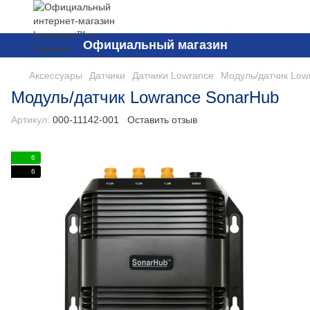
Официальный магазин
Аксессуары
Датчики
Датчики Lowrance
Модуль/датчик Low
Модуль/датчик Lowrance SonarHub
Артикул:
000-11142-001
Оставить отзыв
6
6