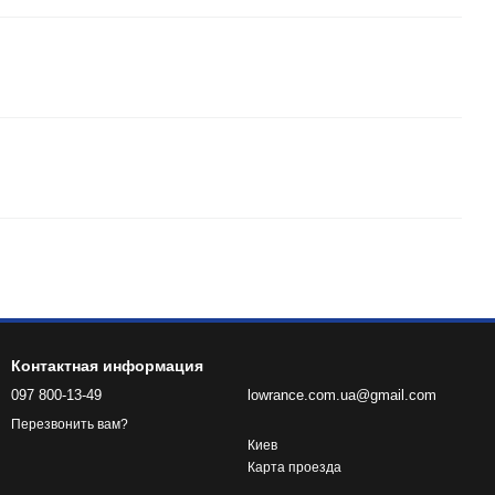
Контактная информация
097 800-13-49
lowrance.com.ua@gmail.com
Перезвонить вам?
Киев
Карта проезда