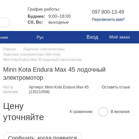
График работы:
097 800-13-49
Будние:
9:00–18:00
Перезвонить вам?
Сб, Вс:
выходные
Вход
Мой заказ
ение
Рус
Главная
Лодочные электромоторы
Лодочные электромоторы Minn Kota
Minn Kota Endura Max 45 лодочный электромотор
Minn Kota Endura Max 45 лодочный
электромотор
Нет в
Артикул: Minn Kota Endura Max 45
Оставить отзыв
наличии
(1352145М)
Цену
К сравнению
В желания
уточняйте
Сообщить, когда появится