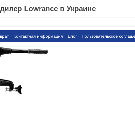
илер Lowrance в Украине
врат
Контактная информация
Блог
Пользовательское соглаш