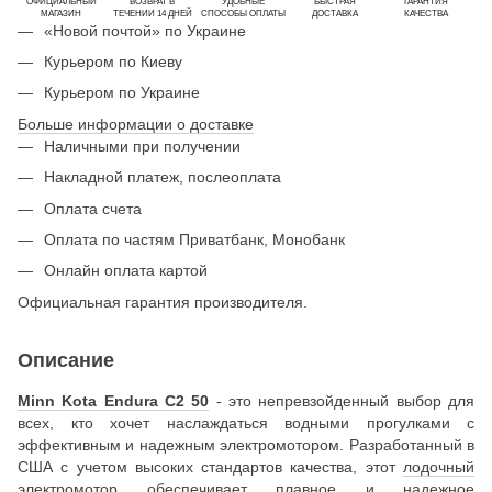
ОФИЦИАЛЬНЫЙ
ВОЗВРАТ В
УДОБНЫЕ
БЫСТРАЯ
ГАРАНТИЯ
МАГАЗИН
ТЕЧЕНИИ 14 ДНЕЙ
СПОСОБЫ ОПЛАТЫ
ДОСТАВКА
КАЧЕСТВА
«Новой почтой» по Украине
Курьером по Киеву
Курьером по Украине
Больше информации о доставке
Наличными при получении
Накладной платеж, послеоплата
Оплата счета
Оплата по частям Приватбанк, Монобанк
Онлайн оплата картой
Официальная гарантия производителя.
Описание
Minn Kota Endura C2 50
- это непревзойденный выбор для
всех, кто хочет наслаждаться водными прогулками с
эффективным и надежным электромотором. Разработанный в
США с учетом высоких стандартов качества, этот
лодочный
электромотор
обеспечивает плавное и надежное