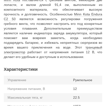
Minn Kota
поставляется с гребным винтом, имеющим две
лопасти, и валом длиной 91,4 см, выполненным из
композитного материала, что обеспечивает высокую
прочность и долговечность. Особенностью
Minn Kota Endura
C2 50
является возможность регулировки погружения
гребного винта, что позволяет настроить его под конкретные
условия плавания. Дополнительным преимуществом
является наличие индикатора заряда аккумулятора, который
поможет вам вовремя заметить, когда необходимо
подзарядить батарею, и избежать неприятных сюрпризов во
время вашего приключения на воде. Этот
транцевый
электромотор
работает от напряжения питания 12 В, что
делает его удобным и доступным в использовании.
Характеристики
Управление
Румпельное
Напряжение питания, В
12
Максимальная тяга, кг
22.5