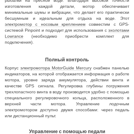
рыбалки на пресной воде. Благодаря высокой точности
изготовления каждой детали, мотор обеспечивает
минимальные шумы и вибрации, что делает его практически
бесшумным и идеальным для отдыха на воде. Этот
электромотор с носовым креплением
совместим с GPS-
системой Pinpoint и подходит для использования с
эхолотами
Lowrance
(необходимо приобрести комплект для
подключения).
Полный контроль
Корпус
электромотора MotorGuide Mercury
снабжен панелью
индикаторов, на которой отображается информация о работе
мотора, уровне заряда аккумулятора, действии винта и
качестве GPS сигнала. Регулировка глубины погружения
трехлопастного винта в воду производится удобно с помощью
специального регулировочного кольца, расположенного в
верхней части мотора. Управление лодочным
электромотором доступно двумя способами: через педаль
или дистанционный пульт.
Управление с помощью педали