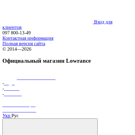
Вход для
клиентов
097 800-13-49
Контактная информация
Полная версия сайта
© 2014—2026
Официальный магазин Lowrance
Серии
эхолотов Lowrance
:
-
Eagle
-
Elite FS
-
HDS Pro
Эхолоты Deeper
Эхолоты Garmin
Укр
Рус