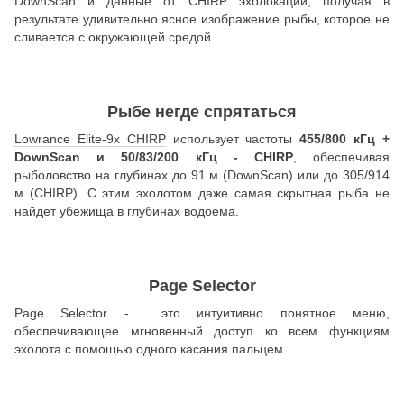
DownScan и данные от CHIRP эхолокации, получая в
результате удивительно ясное изображение рыбы, которое не
сливается с окружающей средой.
Рыбе негде спрятаться
Lowrance Elite-9x CHIRP
использует частоты
455/800 кГц +
DownScan и 50/83/200 кГц - CHIRP
, обеспечивая
рыболовство на глубинах до 91 м (DownScan) или до 305/914
м (CHIRP). С этим эхолотом даже самая скрытная рыба не
найдет убежища в глубинах водоема.
Page Selector
Page Selector - это интуитивно понятное меню,
обеспечивающее мгновенный доступ ко всем функциям
эхолота с помощью одного касания пальцем.