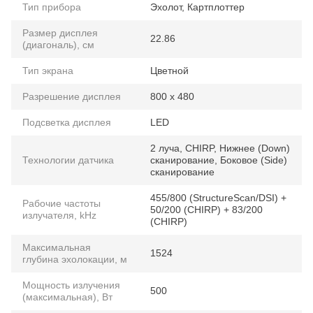
Тип прибора
Эхолот, Картплоттер
Размер дисплея
22.86
(диагональ), см
Тип экрана
Цветной
Разрешение дисплея
800 x 480
Подсветка дисплея
LED
2 луча, CHIRP, Нижнее (Down)
Технологии датчика
сканирование, Боковое (Side)
сканирование
455/800 (StructureScan/DSI) +
Рабочие частоты
50/200 (CHIRP) + 83/200
излучателя, kHz
(CHIRP)
Максимальная
1524
глубина эхолокации, м
Мощность излучения
500
(максимальная), Вт