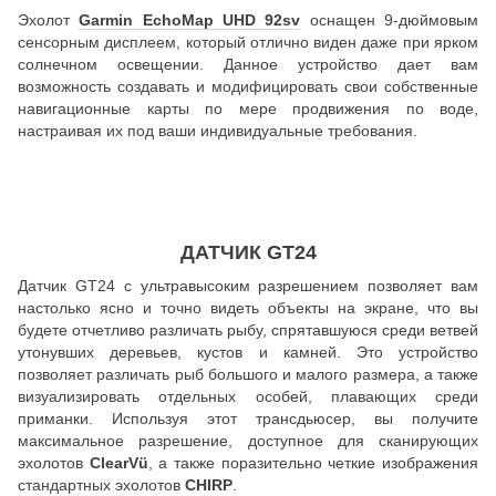
Эхолот
Garmin EchoMap UHD 92sv
оснащен 9-дюймовым
сенсорным дисплеем, который отлично виден даже при ярком
солнечном освещении. Данное устройство дает вам
возможность создавать и модифицировать свои собственные
навигационные карты по мере продвижения по воде,
настраивая их под ваши индивидуальные требования.
ДАТЧИК GT24
Датчик GT24 с ультравысоким разрешением позволяет вам
настолько ясно и точно видеть объекты на экране, что вы
будете отчетливо различать рыбу, спрятавшуюся среди ветвей
утонувших деревьев, кустов и камней. Это устройство
позволяет различать рыб большого и малого размера, а также
визуализировать отдельных особей, плавающих среди
приманки. Используя этот трансдьюсер, вы получите
максимальное разрешение, доступное для сканирующих
эхолотов
ClearVü
, а также поразительно четкие изображения
стандартных эхолотов
CHIRP
.