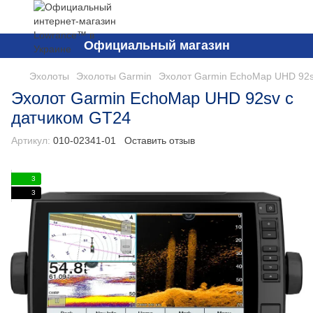
Официальный магазин
Эхолоты
Эхолоты Garmin
Эхолот Garmin EchoMap UHD 92s
Эхолот Garmin EchoMap UHD 92sv с
датчиком GT24
Артикул:
010-02341-01
Оставить отзыв
3
3