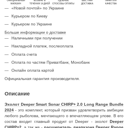
ОФИЦИАЛЬНЫЙ
ВОЗВРАТ В
УДОБНЫЕ
БЫСТРАЯ
ГАРАНТИЯ
МАГАЗИН
ТЕЧЕНИИ 14 ДНЕЙ
СПОСОБЫ ОПЛАТЫ
ДОСТАВКА
КАЧЕСТВА
«Новой почтой» по Украине
Курьером по Киеву
Курьером по Украине
Больше информации о доставке
Наличными при получении
Накладной платеж, послеоплата
Оплата счета
Оплата по частям Приватбанк, Монобанк
Онлайн оплата картой
Официальная гарантия производителя.
Описание
Эхолот Deeper Smart Sonar CHIRP+ 2.0 Long Range Bundle
2024
- это комплект, который призван удовлетворить амбиции
любого рыболова, мечтающего о впечатляющем улове. В его
состав входит главный продукт от Deeper - эхолот
Deeper
CHIRP+2
, а так же -
расширитель диапазона Deeper Range