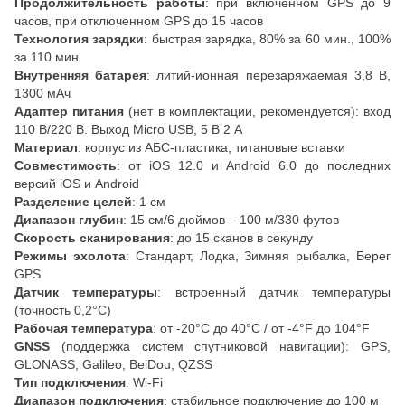
Продолжительность работы
: при включенном GPS до 9
часов, при отключенном GPS до 15 часов
Технология зарядки
: быстрая зарядка, 80% за 60 мин., 100%
за 110 мин
Внутренняя батарея
: литий-ионная перезаряжаемая 3,8 В,
1300 мАч
Адаптер питания
(нет в комплектации, рекомендуется): вход
110 В/220 В. Выход Micro USB, 5 В 2 А
Материал
: корпус из АБС-пластика, титановые вставки
Совместимость
: от iOS 12.0 и Android 6.0 до последних
версий iOS и Android
Разделение целей
: 1 см
Диапазон глубин
: 15 см/6 дюймов – 100 м/330 футов
Скорость сканирования
: до 15 сканов в секунду
Режимы эхолота
: Стандарт, Лодка, Зимняя рыбалка, Берег
GPS
Датчик температуры
: встроенный датчик температуры
(точность 0,2°C)
Рабочая температура
: от -20°C до 40°C / от -4°F до 104°F
GNSS
(поддержка систем спутниковой навигации): GPS,
GLONASS, Galileo, BeiDou, QZSS
Тип подключения
: Wi-Fi
Диапазон подключения
: стабильное подключение до 100 м