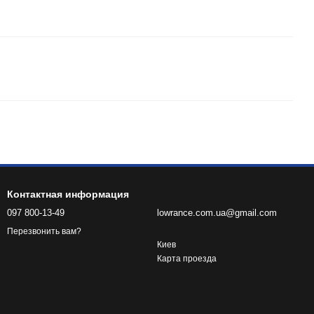
Контактная информация
097 800-13-49
lowrance.com.ua@gmail.com
Перезвонить вам?
Киев
Карта проезда