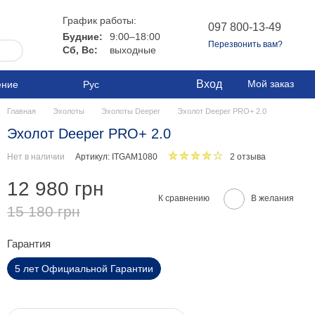
График работы:
097 800-13-49
Будние:
9:00–18:00
Перезвонить вам?
Сб, Вс:
выходные
Вход
Мой заказ
ение
Рус
Главная
Эхолоты
Эхолоты Deeper
Эхолот Deeper PRO+ 2.0
Эхолот Deeper PRO+ 2.0
Нет в наличии
Артикул: ITGAM1080
2 отзыва
12 980 грн
К сравнению
В желания
15 180 грн
Гарантия
5 лет Официальной Гарантии