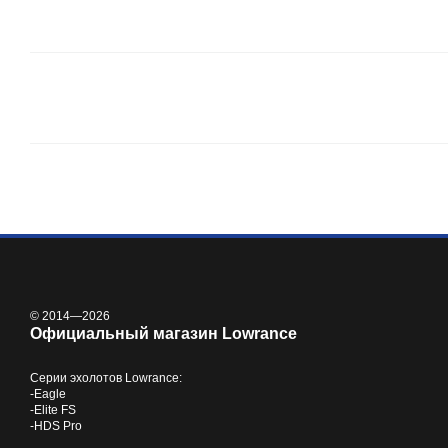
© 2014—2026
Официальный магазин Lowrance
Серии
эхолотов Lowrance
:
-
Eagle
-
Elite FS
-
HDS Pro