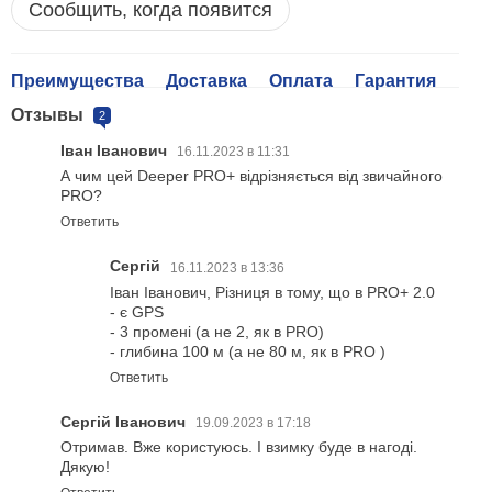
Сообщить, когда появится
Преимущества
Доставка
Оплата
Гарантия
Отзывы
2
Іван Іванович
16.11.2023 в 11:31
А чим цей Deeper PRO+ відрізняється від звичайного
PRO?
Ответить
Сергій
16.11.2023 в 13:36
Іван Іванович, Різниця в тому, що в PRO+ 2.0
- є GPS
- 3 промені (а не 2, як в PRO)
- глибина 100 м (а не 80 м, як в PRO )
Ответить
Сергій Іванович
19.09.2023 в 17:18
Отримав. Вже користуюсь. І взимку буде в нагоді.
Дякую!