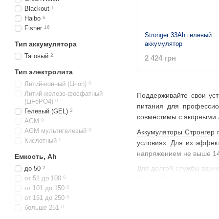
Blackout
1
Haibo
6
Fisher
16
Stronger 33Ah гелевый
Тип аккумулятора
аккумулятор
Тяговый
2
2 424 грн
Тип электролита
Литий-ионный (Li-ion)
0
Литий-железо-фосфатный
Поддерживайте свои ус
(LiFePO4)
0
питания для профессио
Гелевый (GEL)
2
совместимы с якорными л
AGM
0
AGM мультигелевый
0
Аккумуляторы Стронгер
п
Кислотный
0
условиях. Для их эффек
напряжением не выше 14,
Емкость, Ah
Для долгой службы важн
до 50
2
от 51 до 100
0
10,8 В. Превышение это
от 101 до 150
0
После глубокого разряд
от 151 до 250
0
Храните
аккумуляторы 
больше 251
0
напряжение
аккумулятор