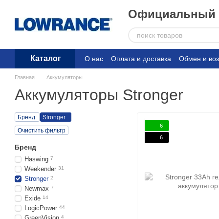
Перейти к основному контенту
Официальный д
Каталог
О нас
Оплата и доставка
Обмен и воз
Главная
Аккумуляторы
Аккумуляторы Stronger
Бренд:
Stronger
6
Очистить фильтр
6
Бренд
Haswing
7
Weekender
31
Stronger
2
Newmax
7
Exide
14
LogicPower
44
GreenVision
4