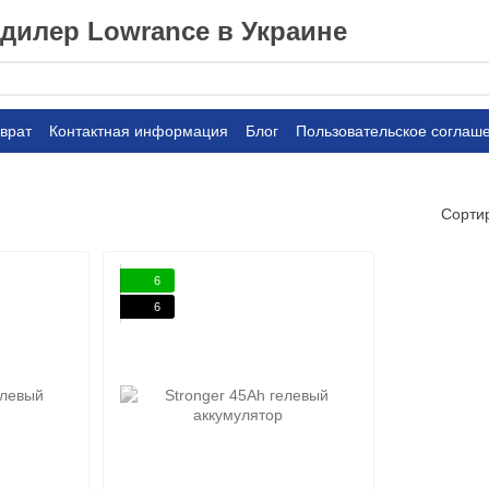
илер Lowrance в Украине
врат
Контактная информация
Блог
Пользовательское соглаш
Сорти
6
6