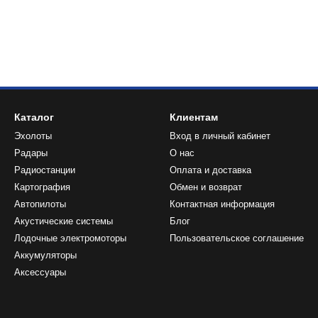
жете быть уверены в надежном и стабильном источнике питания д
аккумулятор Stronger
в нашем магазине и ощутите разницу в произв
Каталог
Клиентам
Эхолоты
Вход в личный кабинет
Радары
О нас
Радиостанции
Оплата и доставка
Картография
Обмен и возврат
Автопилоты
Контактная информация
Акустические системы
Блог
Лодочные электромоторы
Пользовательское соглашение
Аккумуляторы
Аксессуары