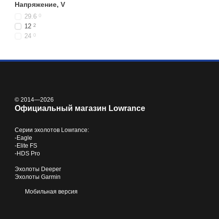
Напряжение, V
уровня.
29.6
0
С этими батареями вы мо
12
2
плохих батарей -
купите 
24
0
© 2014—2026
Официальный магазин Lowrance
Серии
эхолотов Lowrance
:
-
Eagle
-
Elite FS
-
HDS Pro
Эхолоты Deeper
Эхолоты Garmin
Мобильная версия