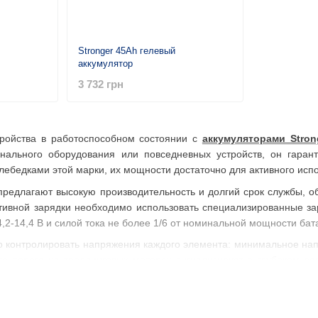
Stronger 45Ah гелевый
аккумулятор
3 732 грн
тройства в работоспособном состоянии с
аккумуляторами Stron
нального оборудования или повседневных устройств, он гарант
ебедками этой марки, их мощности достаточно для активного испо
редлагают высокую производительность и долгий срок службы, о
тивной зарядки необходимо использовать специализированные з
2-14,4 В и силой тока не более 1/6 от номинальной мощности бат
о контролировать напряжения каждого элемента: минимальное нап
го порога на
троллинговых моторах
сигнализирует о глубоком ра
а
аккумулятор
следует немедленно зарядить.
Стронгер
полностью заряженными при температуре от -20 до +50
ной батареи
каждые полгода, не допуская снижения напряжения ни