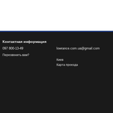
ля вашего оборудования. Не допускайте сбоев в работе из-за
одительности уже сегодня.
Контактная информация
097 800-13-49
lowrance.com.ua@gmail.com
Перезвонить вам?
Киев
Карта проезда