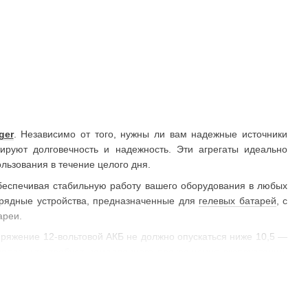
ger
. Независимо от того, нужны ли вам надежные источники
ируют долговечность и надежность. Эти агрегаты идеально
льзования в течение целого дня.
беспечивая стабильную работу вашего оборудования в любых
арядные устройства, предназначенные для
гелевых батарей
, с
ареи.
ряжение 12-вольтовой АКБ не должно опускаться ниже 10,5 —
зряде, что требует немедленного прекращения эксплуатации.
 градусов (оптимально при +20). Рекомендуется проверять
же 12,6 Вольт, и проводить подзарядку при достижении этого