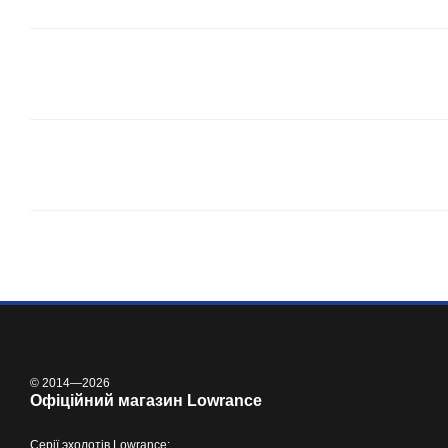
© 2014—2026
Офіційний магазин Lowrance
Серії
эхолотів Lowrance
: