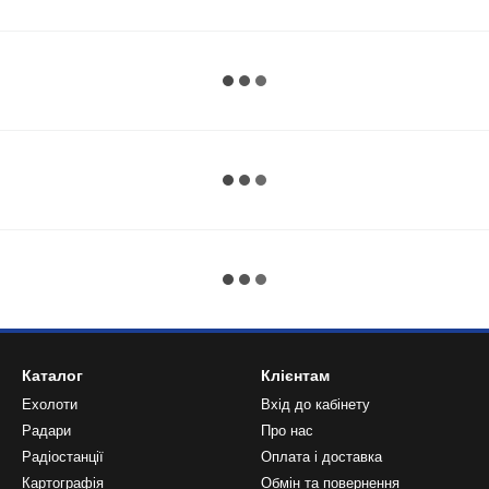
Каталог
Клієнтам
Ехолоти
Вхід до кабінету
Радари
Про нас
Радіостанції
Оплата і доставка
Картографія
Обмін та повернення