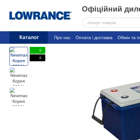
Перейти до основного контенту
Офіційний диле
Каталог
Про нас
Оплата і доставка
Обмін та 
6
6