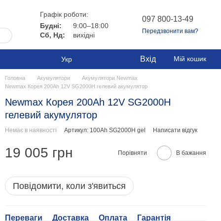
Графік роботи:
097 800-13-49
Будні:
9:00–18:00
Передзвонити вам?
Сб, Нд:
вихідні
Вхід
Мій кошик
Укр
Головна
Акумулятори
Акумулятори Newmax
Newmax Корея 200Ah 12V SG2000H гелевий акумулятор
Newmax Корея 200Ah 12V SG2000H
гелевий акумулятор
Немає в наявності
Артикул: 100Ah SG2000H gel
Написати відгук
19 005 грн
Порівняти
В бажання
Повідомити, коли з'явиться
Переваги
Доставка
Оплата
Гарантія