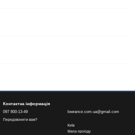
Контактна інформація
097 800-13-49
lowrance.com.ua@gmail.com
Передзвонити вам?
Київ
Мапа проїзду